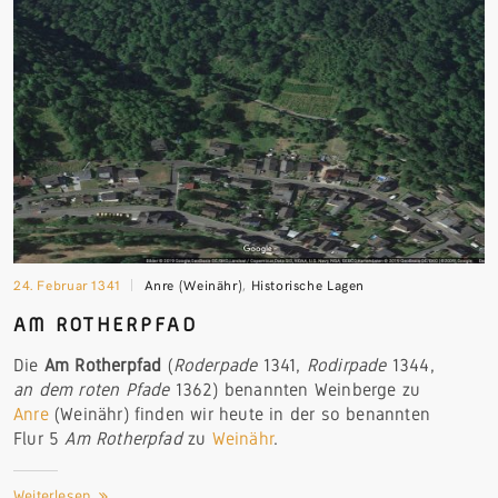
24. Februar 1341
Anre (Weinähr)
,
Historische Lagen
AM ROTHERPFAD
Die
Am
Rotherpfad
(
Roderpade
1341,
Rodirpade
1344,
an dem roten Pfade
1362) benannten Weinberge zu
Anre
(Weinähr) finden wir heute in der so benannten
Flur 5
Am Rotherpfad
zu
Weinähr
.
Weiterlesen