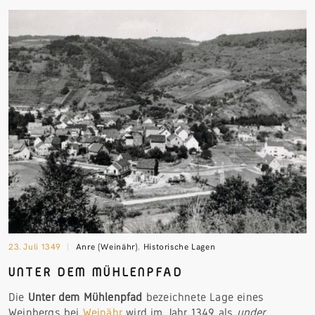
23. Juli 1349
Anre (Weinähr)
,
Historische Lagen
UNTER DEM MÜHLENPFAD
Die
Unter dem Mühlenpfad
bezeichnete Lage eines
Weinbergs bei
Weinähr
wird im Jahr 1349 als
under