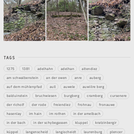
TAGS
1275
1381
adelhahn
adelhan
altendiez
am schwalbenstein
an der owen
anre
auberg
auf dem mühlenpfad
aull
auwele
auwiilre berg
balduinstein
bruchwiesen
burgberg
cramberg
cursenere
der richolf
der rode
freiendiez
frohnau
fronauwe
hasenlay
im hain
im rothen
in der amelbach
in der bach
in der schybegassen
kluppel
kratzinbergir
küppel
langenscheid
langischeidt
laurenburg
plencer