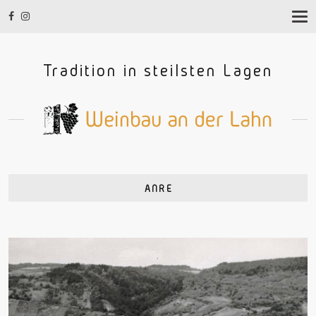
T
O
G
G
Tradition in steilsten Lagen
L
E
N
A
V
I
G
A
T
I
ANRE
O
N