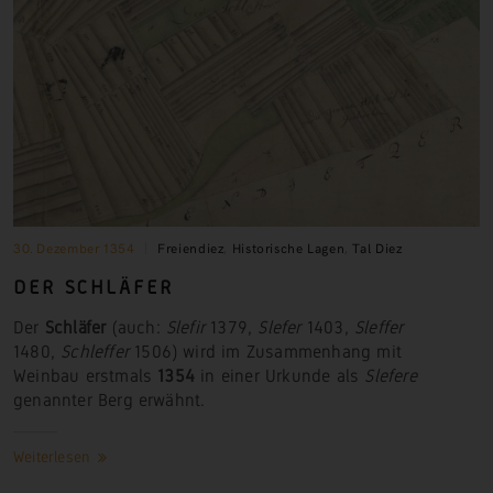
30. Dezember 1354
Freiendiez
,
Historische Lagen
,
Tal Diez
DER SCHLÄFER
Der
Schläfer
(auch:
Slefir
1379,
Slefer
1403,
Sleffer
1480,
Schleffer
1506) wird im Zusammenhang mit
Weinbau erstmals
1354
in einer Urkunde als
Slefere
genannter Berg erwähnt.
Weiterlesen