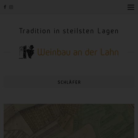
T
O
G
G
Tradition in steilsten Lagen
L
E
N
A
V
I
G
A
T
I
SCHLÄFER
O
N