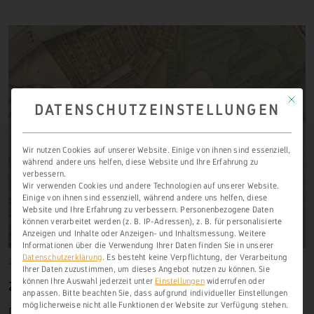
Mit die
DATENSCHUTZEINSTELLUNGEN
Wir nutzen Cookies auf unserer Website. Einige von ihnen sind essenziell,
während andere uns helfen, diese Website und Ihre Erfahrung zu
verbessern.
Wir verwenden Cookies und andere Technologien auf unserer Website.
Einige von ihnen sind essenziell, während andere uns helfen, diese
Website und Ihre Erfahrung zu verbessern.
Personenbezogene Daten
können verarbeitet werden (z. B. IP-Adressen), z. B. für personalisierte
Anzeigen und Inhalte oder Anzeigen- und Inhaltsmessung.
Weitere
Informationen über die Verwendung Ihrer Daten finden Sie in unserer
Datenschutzerklärung
.
Es besteht keine Verpflichtung, der Verarbeitung
22. September 1350
Freiendiez
,
Historische Lagen
,
Tal Diez
Ihrer Daten zuzustimmen, um dieses Angebot nutzen zu können.
Sie
können Ihre Auswahl jederzeit unter
Einstellungen
widerrufen oder
ZAHLBACH
anpassen.
Bitte beachten Sie, dass aufgrund individueller Einstellungen
möglicherweise nicht alle Funktionen der Website zur Verfügung stehen.
Der
Zahlbach
(
Zail
-,
Zayl-
1350,
Tzail-
1406) genannte