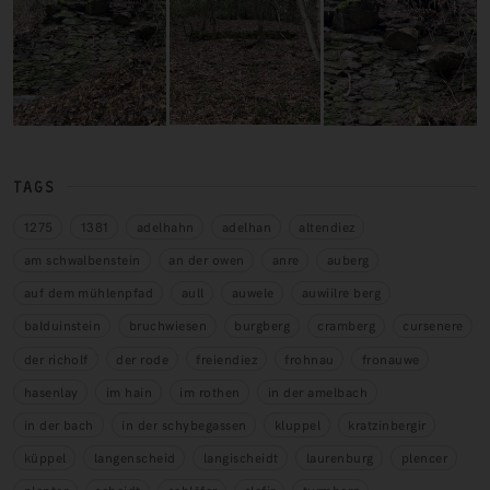
TAGS
1275
1381
adelhahn
adelhan
altendiez
am schwalbenstein
an der owen
anre
auberg
auf dem mühlenpfad
aull
auwele
auwiilre berg
balduinstein
bruchwiesen
burgberg
cramberg
cursenere
der richolf
der rode
freiendiez
frohnau
fronauwe
hasenlay
im hain
im rothen
in der amelbach
in der bach
in der schybegassen
kluppel
kratzinbergir
küppel
langenscheid
langischeidt
laurenburg
plencer
plenter
scheidt
schläfer
slefir
turmberg