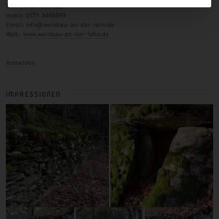
Tel.: 06439-326 523
mobil: 0171-3445599
Email: info@weinbau-an-der-lahn.de
Web:
www.weinbau-an-der-lahn.de
Anmelden
IMPRESSIONEN