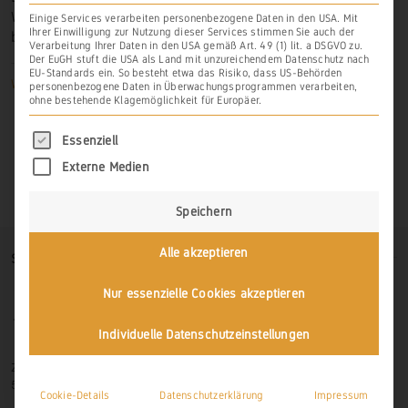
Weingarten lag ausweislich der bekannten Dokumente
Einige Services verarbeiten personenbezogene Daten in den USA. Mit
Ihrer Einwilligung zur Nutzung dieser Services stimmen Sie auch der
bei
Freiendiez
.
Verarbeitung Ihrer Daten in den USA gemäß Art. 49 (1) lit. a DSGVO zu.
Der EuGH stuft die USA als Land mit unzureichendem Datenschutz nach
EU-Standards ein. So besteht etwa das Risiko, dass US-Behörden
Weiterlesen
personenbezogene Daten in Überwachungsprogrammen verarbeiten,
ohne bestehende Klagemöglichkeit für Europäer.
Es folgt eine Liste der Service-Gruppen, für di
Essenziell
Externe Medien
Speichern
Alle akzeptieren
SO FINDEN SIE UNS
Nur essenzielle Cookies akzeptieren
Individuelle Datenschutzeinstellungen
Zur Hasenlay 10
56379 Scheidt
Cookie-Details
Datenschutzerklärung
Impressum