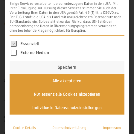
Einige Services verarbeiten personenbezogene Daten in den USA. Mit
Jahr
1267
.
Ihrer Einwilligung zur Nutzung dieser Services stimmen Sie auch der
Verarbeitung Ihrer Daten in den USA gemäß Art. 49 (1) lit. a DSGVO zu.
Der EuGH stuft die USA als Land mit unzureichendem Datenschutz nach
EU-Standards ein. So besteht etwa das Risiko, dass US-Behörden
Weiterlesen
personenbezogene Daten in Überwachungsprogrammen verarbeiten,
ohne bestehende Klagemöglichkeit für Europäer.
Es folgt eine Liste der Service-Gruppen, für di
Essenziell
Externe Medien
Speichern
SO FINDEN SIE UNS
Alle akzeptieren
Nur essenzielle Cookies akzeptieren
Individuelle Datenschutzeinstellungen
Zur Hasenlay 10
56379 Scheidt
Cookie-Details
Datenschutzerklärung
Impressum
Tel.: 06439-326 523