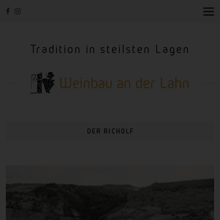
T
O
G
G
Tradition in steilsten Lagen
L
E
N
A
V
I
G
A
T
I
DER RICHOLF
O
N