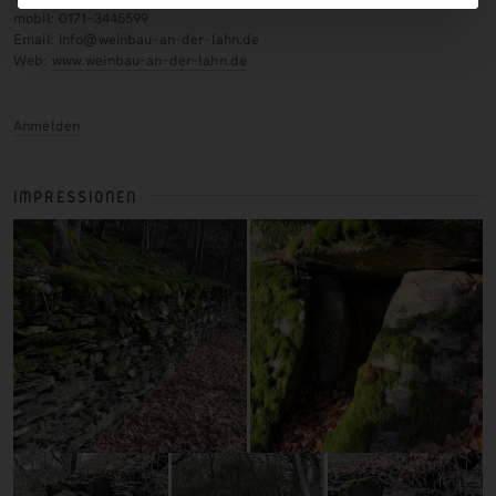
mobil: 0171-3445599
Email: info@weinbau-an-der-lahn.de
Web:
www.weinbau-an-der-lahn.de
Anmelden
IMPRESSIONEN