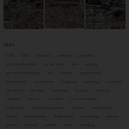
TAGS
1275
1381
adelhahn
adelhan
altendiez
am schwalbenstein
an der owen
anre
auberg
auf dem mühlenpfad
aull
auwele
auwiilre berg
balduinstein
bruchwiesen
burgberg
cramberg
cursenere
der richolf
der rode
freiendiez
frohnau
fronauwe
hasenlay
im hain
im rothen
in der amelbach
in der bach
in der schybegassen
kluppel
kratzinbergir
küppel
langenscheid
langischeidt
laurenburg
plencer
plenter
scheidt
schläfer
slefir
turmberg