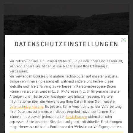
Mit die
DATENSCHUTZEINSTELLUNGEN
Wir nutzen Cookies auf unserer Website. Einige von ihnen sind essenziell,
während andere uns helfen, diese Website und Ihre Erfahrung zu
verbessern.
Wir verwenden Cookies und andere Technologien auf unserer Website.
Einige von ihnen sind essenziell, während andere uns helfen, diese
Website und Ihre Erfahrung zu verbessern.
Personenbezogene Daten
können verarbeitet werden (z. B. IP-Adressen), z. B. für personalisierte
Anzeigen und Inhalte oder Anzeigen- und Inhaltsmessung.
Weitere
Informationen über die Verwendung Ihrer Daten finden Sie in unserer
31. Dezember 1267
Anre (Weinähr)
,
Frühere Weinbauorte
Datenschutzerklärung
.
Es besteht keine Verpflichtung, der Verarbeitung
Ihrer Daten zuzustimmen, um dieses Angebot nutzen zu können.
Sie
ANRE (WEINÄHR)
können Ihre Auswahl jederzeit unter
Einstellungen
widerrufen oder
anpassen.
Bitte beachten Sie, dass aufgrund individueller Einstellungen
Den ersten urkundlichen Nachweis von Weinbergen zu
möglicherweise nicht alle Funktionen der Website zur Verfügung stehen.
Anre
(Weinähr) finden wir einem Dokument aus dem