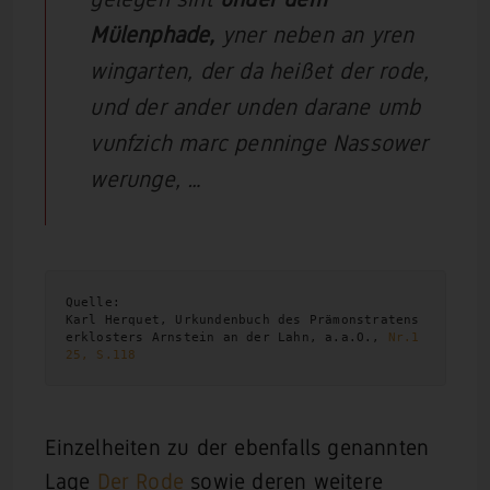
Mülenphade,
yner neben an yren
wingarten, der da heißet der rode,
und der ander unden darane umb
vunfzich marc penninge Nassower
werunge, …
Quelle:

Karl Herquet, Urkundenbuch des Prämonstratens
erklosters Arnstein an der Lahn, a.a.O., 
Nr.1
25, S.118
Einzelheiten zu der ebenfalls genannten
Lage
Der Rode
sowie deren weitere