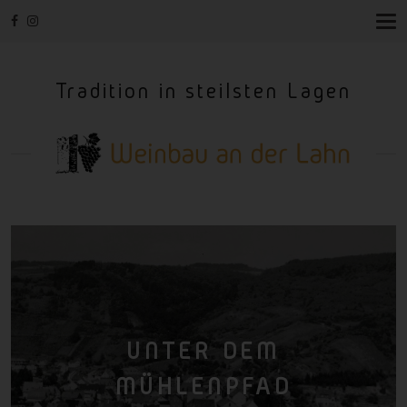
T
O
G
G
Tradition in steilsten Lagen
L
E
N
A
V
I
G
A
T
I
O
N
UNTER DEM
MÜHLENPFAD