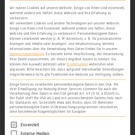
D. a. d. 1350 feria secunda post
Wir nutzen Cookies auf unserer Website. Einige von ihnen sind essenziell,
dominicam Quasimodo geniti
während andere uns helfen, diese Website und Ihre Erfahrung zu
verbessern.
Wir verwenden Cookies und andere Technologien auf unserer Website.
Einige von ihnen sind essenziell, während andere uns helfen, diese
Website und Ihre Erfahrung zu verbessern.
Personenbezogene Daten
können verarbeitet werden (z. B. IP-Adressen), z. B. für personalisierte
Anzeigen und Inhalte oder Anzeigen- und Inhaltsmessung.
Weitere
Informationen über die Verwendung Ihrer Daten finden Sie in unserer
Quelle:

Datenschutzerklärung
.
Es besteht keine Verpflichtung, der Verarbeitung
Karl Herquet, Urkundenbuch des Prämonstratens
Ihrer Daten zuzustimmen, um dieses Angebot nutzen zu können.
Sie
erklosters Arnstein an der Lahn, a.a.O., 
Nr.1
können Ihre Auswahl jederzeit unter
Einstellungen
widerrufen oder
32, S. 122
anpassen.
Bitte beachten Sie, dass aufgrund individueller Einstellungen
auch: Arcinsys / HHStAW, 
Bestand 11, Nr. U 10
möglicherweise nicht alle Funktionen der Website zur Verfügung stehen.
7
Einige Services verarbeiten personenbezogene Daten in den USA. Mit
Ihrer Einwilligung zur Nutzung dieser Services stimmen Sie auch der
Verarbeitung Ihrer Daten in den USA gemäß Art. 49 (1) lit. a DSGVO zu.
Der EuGH stuft die USA als Land mit unzureichendem Datenschutz nach
Einzelheiten zu den ebenfalls genannten
EU-Standards ein. So besteht etwa das Risiko, dass US-Behörden
personenbezogene Daten in Überwachungsprogrammen verarbeiten,
Lagen
In der Amelbach
und
Auf dem
ohne bestehende Klagemöglichkeit für Europäer.
Mühlenpfad
sowie deren weitere
Es folgt eine Liste der Service-Gruppen, für di
Essenziell
urkundliche Erwähnungen erhalten Sie
Externe Medien