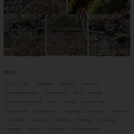
TAGS
1275
1381
adelhahn
adelhan
altendiez
am schwalbenstein
an der owen
anre
auberg
auf dem mühlenpfad
aull
auwele
auwiilre berg
balduinstein
bruchwiesen
burgberg
cramberg
cursenere
der richolf
der rode
freiendiez
frohnau
fronauwe
hasenlay
im hain
im rothen
in der amelbach