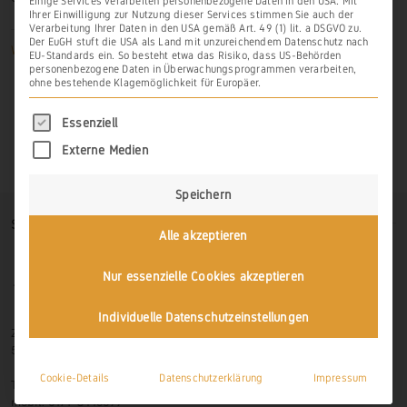
Einige Services verarbeiten personenbezogene Daten in den USA. Mit
Ihrer Einwilligung zur Nutzung dieser Services stimmen Sie auch der
Verarbeitung Ihrer Daten in den USA gemäß Art. 49 (1) lit. a DSGVO zu.
Der EuGH stuft die USA als Land mit unzureichendem Datenschutz nach
Weiterlesen
EU-Standards ein. So besteht etwa das Risiko, dass US-Behörden
personenbezogene Daten in Überwachungsprogrammen verarbeiten,
ohne bestehende Klagemöglichkeit für Europäer.
Es folgt eine Liste der Service-Gruppen, für di
Essenziell
Externe Medien
Speichern
SO FINDEN SIE UNS
Alle akzeptieren
Nur essenzielle Cookies akzeptieren
Individuelle Datenschutzeinstellungen
Zur Hasenlay 10
56379 Scheidt
Cookie-Details
Datenschutzerklärung
Impressum
Tel.: 06439-326 523
mobil: 0171-3445599