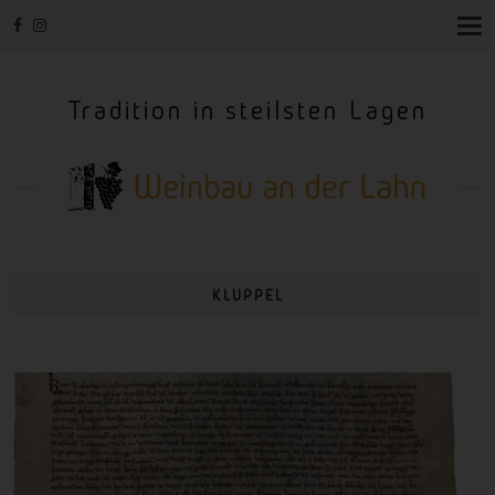
T
O
G
G
Tradition in steilsten Lagen
L
E
N
A
V
I
G
A
T
I
KLUPPEL
O
N