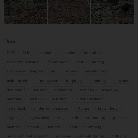
TAGS
1275
1381
adelhahn
adelhan
altendiez
am schwalbenstein
an der owen
anre
auberg
auf dem mühlenpfad
aull
auwele
auwiilre berg
balduinstein
bruchwiesen
burgberg
cramberg
cursenere
der richolf
der rode
freiendiez
frohnau
fronauwe
hasenlay
im hain
im rothen
in der amelbach
in der bach
in der schybegassen
kluppel
kratzinbergir
küppel
langenscheid
langischeidt
laurenburg
plencer
plenter
scheidt
schläfer
slefir
turmberg
unter dem mühlenpfad
weidenau
weinähr (anre)
zulheim