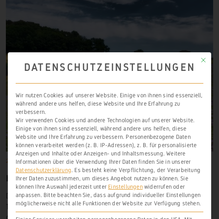
Mit die
DATENSCHUTZEINSTELLUNGEN
Wir nutzen Cookies auf unserer Website. Einige von ihnen sind essenziell,
während andere uns helfen, diese Website und Ihre Erfahrung zu
verbessern.
Wir verwenden Cookies und andere Technologien auf unserer Website.
Einige von ihnen sind essenziell, während andere uns helfen, diese
Website und Ihre Erfahrung zu verbessern.
Personenbezogene Daten
können verarbeitet werden (z. B. IP-Adressen), z. B. für personalisierte
Anzeigen und Inhalte oder Anzeigen- und Inhaltsmessung.
Weitere
20. Februar 1379
Historische Lagen
,
Steinsberg
Informationen über die Verwendung Ihrer Daten finden Sie in unserer
Datenschutzerklärung
.
Es besteht keine Verpflichtung, der Verarbeitung
KLUPPEL
Ihrer Daten zuzustimmen, um dieses Angebot nutzen zu können.
Sie
können Ihre Auswahl jederzeit unter
Einstellungen
widerrufen oder
Die erste Erwähnung von Weinbau am
Küppel
(
Kluppel
,
anpassen.
Bitte beachten Sie, dass aufgrund individueller Einstellungen
möglicherweise nicht alle Funktionen der Website zur Verfügung stehen.
1391) zu
Steinsberg
finden wir in einer Urkunde aus
dem Jahr
1379.