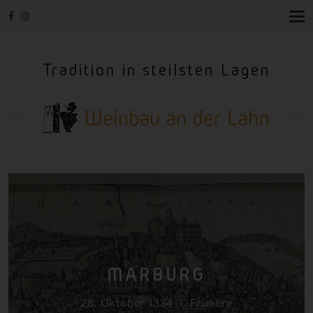
T
O
G
G
Tradition in steilsten Lagen
L
E
N
A
V
I
G
A
T
I
O
N
MARBURG
28. Oktober 1334
Frühere