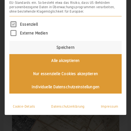
Weinbau dort bereits ausgegangen war.
EU-Standards ein. So besteht etwa das Risiko, dass US-Behörden
personenbezogene Daten in Überwachungsprogrammen verarbeiten,
ohne bestehende Klagemöglichkeit für Europäer.
Es folgt eine Liste der Service-Gruppen, für di
ZUM VERGRÖSSERN IN DAS BILD KLICKEN
Essenziell
Externe Medien
Speichern
Alle akzeptieren
Nur essenzielle Cookies akzeptieren
Individuelle Datenschutzeinstellungen
Cookie-Details
Datenschutzerklärung
Impressum