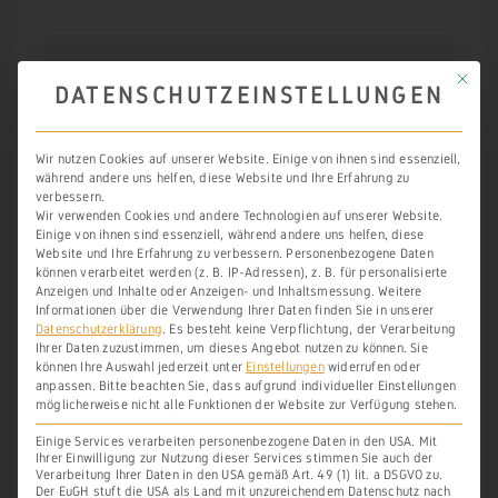
Quelle:
Mit die
Beiträge zur Geschichte des Weinbaus in Alt-H
DATENSCHUTZEINSTELLUNGEN
essen, Georg Landau, 
S. 165
Zeitschrift des Vereins für Hessische Geschic
hte und Landeskunde-Band 3, 1843
Wir nutzen Cookies auf unserer Website. Einige von ihnen sind essenziell,
während andere uns helfen, diese Website und Ihre Erfahrung zu
verbessern.
Wir verwenden Cookies und andere Technologien auf unserer Website.
In dem historischen Kartenwerk 1720-
Einige von ihnen sind essenziell, während andere uns helfen, diese
Website und Ihre Erfahrung zu verbessern.
Personenbezogene Daten
1750 können wir die Lage des genannten
können verarbeitet werden (z. B. IP-Adressen), z. B. für personalisierte
Anzeigen und Inhalte oder Anzeigen- und Inhaltsmessung.
Weitere
kleinen Weinbergs
lokal zuordnen,
Informationen über die Verwendung Ihrer Daten finden Sie in unserer
Datenschutzerklärung
.
Es besteht keine Verpflichtung, der Verarbeitung
wenngleich in den angenommenen
Ihrer Daten zuzustimmen, um dieses Angebot nutzen zu können.
Sie
Grundstücken kein Hinweis auf einen
können Ihre Auswahl jederzeit unter
Einstellungen
widerrufen oder
anpassen.
Bitte beachten Sie, dass aufgrund individueller Einstellungen
Weingarten zu erkennen ist. Daher darf
möglicherweise nicht alle Funktionen der Website zur Verfügung stehen.
davon ausgegangen werden, dass zum
Einige Services verarbeiten personenbezogene Daten in den USA. Mit
Ihrer Einwilligung zur Nutzung dieser Services stimmen Sie auch der
Zeitpunkt der Kartenaufnahme der
Verarbeitung Ihrer Daten in den USA gemäß Art. 49 (1) lit. a DSGVO zu.
Der EuGH stuft die USA als Land mit unzureichendem Datenschutz nach