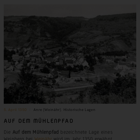
5. April 1350
Anre (Weinähr)
,
Historische Lagen
AUF DEM MÜHLENPFAD
Die
Auf dem Mühlenpfad
bezeichnete Lage eines
Weinberg bei
Weinähr
wird im Jahr 1350 erwähnt.