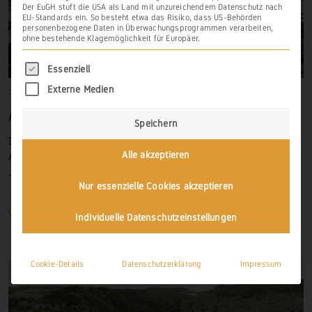
Der EuGH stuft die USA als Land mit unzureichendem Datenschutz nach
EU-Standards ein. So besteht etwa das Risiko, dass US-Behörden
personenbezogene Daten in Überwachungsprogrammen verarbeiten,
ohne bestehende Klagemöglichkeit für Europäer.
Es folgt eine Liste der Service-Gruppen, für di
Essenziell
Externe Medien
31. Dezember 1267
Anre (Weinähr)
,
Frühere Weinbauorte
ANRE (WEINÄHR)
Speichern
Den ersten urkundlichen Nachweis von Weinbergen zu
Alle akzeptieren
Anre
(Weinähr) finden wir einem Dokument aus dem
Jahr
1267
.
Nur essenzielle Cookies akzeptieren
Weiterlesen
Individuelle Datenschutzeinstellungen
Cookie-Details
Datenschutzerklärung
Impressum