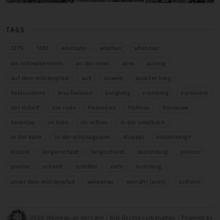
TAGS
1275
1381
adelhahn
adelhan
altendiez
am schwalbenstein
an der owen
anre
auberg
auf dem mühlenpfad
aull
auwele
auwiilre berg
balduinstein
bruchwiesen
burgberg
cramberg
cursenere
der richolf
der rode
freiendiez
frohnau
fronauwe
hasenlay
im hain
im rothen
in der amelbach
in der bach
in der schybegassen
kluppel
kratzinbergir
küppel
langenscheid
langischeidt
laurenburg
plencer
plenter
scheidt
schläfer
slefir
turmberg
unter dem mühlenpfad
weidenau
weinähr (anre)
zulheim
© 2018–2026 Weinbau an der Lahn | Alle Rechte vorbehalten. | Powered by