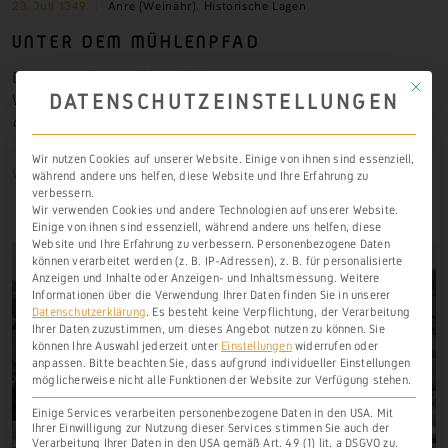
23. Juli 1349
Anre (Weinähr)
,
Historische Lagen
UNTER DEM MÜHLENPFAD
Die
Unter dem Mühlenpfad
bezeichnete Lage eines
Mit die
DATENSCHUTZEINSTELLUNGEN
Weinbergs bei
Weinähr
wird im Jahr 1349 als
under
dem Mühlenphade
erwähnt.
Wir nutzen Cookies auf unserer Website. Einige von ihnen sind essenziell,
Weiterlesen
während andere uns helfen, diese Website und Ihre Erfahrung zu
verbessern.
Wir verwenden Cookies und andere Technologien auf unserer Website.
Einige von ihnen sind essenziell, während andere uns helfen, diese
Website und Ihre Erfahrung zu verbessern.
Personenbezogene Daten
können verarbeitet werden (z. B. IP-Adressen), z. B. für personalisierte
Anzeigen und Inhalte oder Anzeigen- und Inhaltsmessung.
Weitere
Informationen über die Verwendung Ihrer Daten finden Sie in unserer
Datenschutzerklärung
.
Es besteht keine Verpflichtung, der Verarbeitung
Ihrer Daten zuzustimmen, um dieses Angebot nutzen zu können.
Sie
können Ihre Auswahl jederzeit unter
Einstellungen
widerrufen oder
anpassen.
Bitte beachten Sie, dass aufgrund individueller Einstellungen
möglicherweise nicht alle Funktionen der Website zur Verfügung stehen.
Einige Services verarbeiten personenbezogene Daten in den USA. Mit
Ihrer Einwilligung zur Nutzung dieser Services stimmen Sie auch der
Verarbeitung Ihrer Daten in den USA gemäß Art. 49 (1) lit. a DSGVO zu.