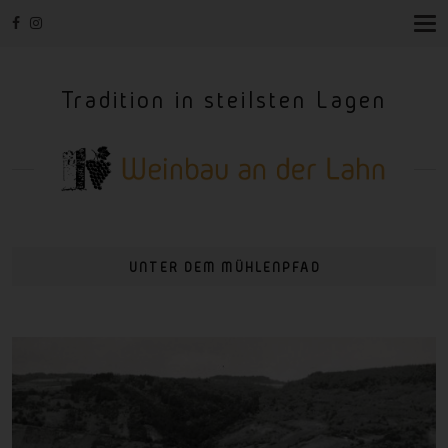
T
O
G
G
Tradition in steilsten Lagen
L
E
N
A
V
I
G
A
T
I
UNTER DEM MÜHLENPFAD
O
N