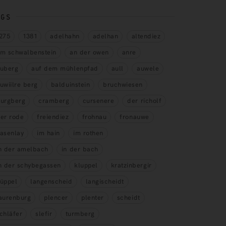
AGS
275
1381
adelhahn
adelhan
altendiez
m schwalbenstein
an der owen
anre
uberg
auf dem mühlenpfad
aull
auwele
uwiilre berg
balduinstein
bruchwiesen
urgberg
cramberg
cursenere
der richolf
er rode
freiendiez
frohnau
fronauwe
asenlay
im hain
im rothen
n der amelbach
in der bach
n der schybegassen
kluppel
kratzinbergir
üppel
langenscheid
langischeidt
aurenburg
plencer
plenter
scheidt
chläfer
slefir
turmberg