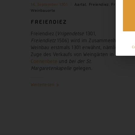
14. September 1301
Aartal
,
Freiendiez
,
Frühere
Weinbauorte
FREIENDIEZ
Freiendiez (
Vrigendetse
1301,
Freiendietz
1506) wird im Zusammenhang mit
Weinbau erstmals 1301 erwähnt, nämlich im
C
Zuge des Verkaufs von Weingärten in
Coenenbete
und
bei der St.
Margaretenkapelle
gelegen.
Weiterlesen