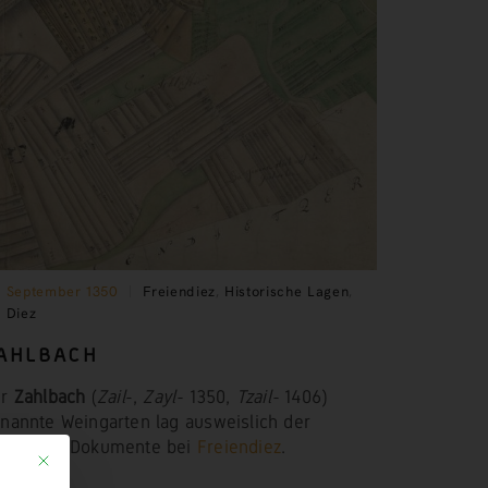
. September 1350
Freiendiez
,
Historische Lagen
,
l Diez
AHLBACH
er
Zahlbach
(
Zail
-,
Zayl-
1350,
Tzail-
1406)
nannte Weingarten lag ausweislich der
kannten Dokumente bei
Freiendiez
.
Mit diesem Button wird der Dialog geschlossen. Seine Funktionalität ist identi