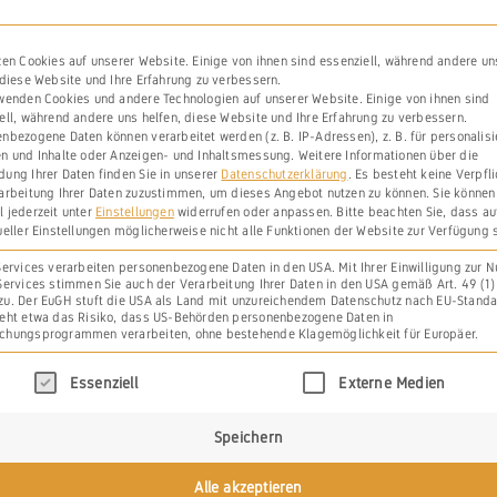
erwähnt.
We
zen Cookies auf unserer Website. Einige von ihnen sind essenziell, während andere un
Weiterlesen
 diese Website und Ihre Erfahrung zu verbessern.
wenden Cookies und andere Technologien auf unserer Website. Einige von ihnen sind
ell, während andere uns helfen, diese Website und Ihre Erfahrung zu verbessern.
nbezogene Daten können verarbeitet werden (z. B. IP-Adressen), z. B. für personalisi
n und Inhalte oder Anzeigen- und Inhaltsmessung.
Weitere Informationen über die
ung Ihrer Daten finden Sie in unserer
Datenschutzerklärung
.
Es besteht keine Verpfl
arbeitung Ihrer Daten zuzustimmen, um dieses Angebot nutzen zu können.
Sie können
 jederzeit unter
Einstellungen
widerrufen oder anpassen.
Bitte beachten Sie, dass a
ueller Einstellungen möglicherweise nicht alle Funktionen der Website zur Verfügung 
Services verarbeiten personenbezogene Daten in den USA. Mit Ihrer Einwilligung zur 
Services stimmen Sie auch der Verarbeitung Ihrer Daten in den USA gemäß Art. 49 (1) l
u. Der EuGH stuft die USA als Land mit unzureichendem Datenschutz nach EU-Standa
eht etwa das Risiko, dass US-Behörden personenbezogene Daten in
chungsprogrammen verarbeiten, ohne bestehende Klagemöglichkeit für Europäer.
olgt eine Liste der Service-Gruppen, für die eine 
Essenziell
Externe Medien
Speichern
Alle akzeptieren