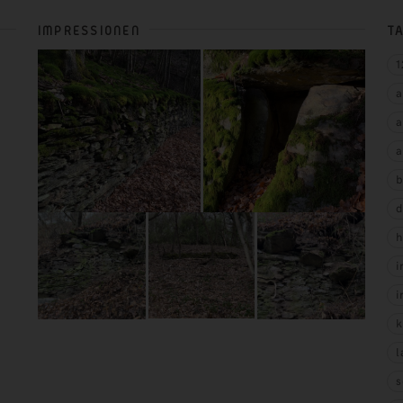
IMPRESSIONEN
T
1
a
a
a
b
d
h
i
i
k
l
s