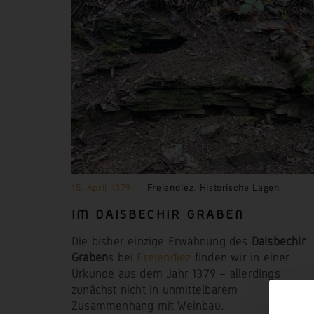
15. April 1379
Freiendiez
,
Historische Lagen
IM DAISBECHIR
GRABEN
Die bisher einzige Erwähnung des
Daisbechir
Graben
s bei
Freiendiez
finden wir in einer
Urkunde aus dem Jahr 1379 – allerdings
zunächst nicht in unmittelbarem
Zusammenhang mit Weinbau.