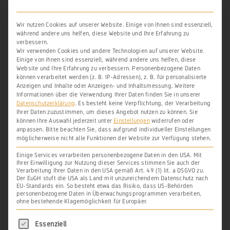
Wir nutzen Cookies auf unserer Website. Einige von ihnen sind essenziell,
während andere uns helfen, diese Website und Ihre Erfahrung zu
LAGIS Hessen - das digitale Informationsangeb
verbessern.
ot des Hessischen Landesamts für geschichtlic
Wir verwenden Cookies und andere Technologien auf unserer Website.
www.lagis-hessen.de
Einige von ihnen sind essenziell, während andere uns helfen, diese
Website und Ihre Erfahrung zu verbessern.
Personenbezogene Daten
können verarbeitet werden (z. B. IP-Adressen), z. B. für personalisierte
Anzeigen und Inhalte oder Anzeigen- und Inhaltsmessung.
Weitere
Informationen über die Verwendung Ihrer Daten finden Sie in unserer
LANDESHAUPTARCHIV KOBLENZ
Datenschutzerklärung
.
Es besteht keine Verpflichtung, der Verarbeitung
Ihrer Daten zuzustimmen, um dieses Angebot nutzen zu können.
Sie
können Ihre Auswahl jederzeit unter
Einstellungen
widerrufen oder
anpassen.
Bitte beachten Sie, dass aufgrund individueller Einstellungen
möglicherweise nicht alle Funktionen der Website zur Verfügung stehen.
https://lbz.rlp.de/
Einige Services verarbeiten personenbezogene Daten in den USA. Mit
Ihrer Einwilligung zur Nutzung dieser Services stimmen Sie auch der
Verarbeitung Ihrer Daten in den USA gemäß Art. 49 (1) lit. a DSGVO zu.
Der EuGH stuft die USA als Land mit unzureichendem Datenschutz nach
EU-Standards ein. So besteht etwa das Risiko, dass US-Behörden
MEYER,
FELIX
personenbezogene Daten in Überwachungsprogrammen verarbeiten,
ohne bestehende Klagemöglichkeit für Europäer.
Es folgt eine Liste der Service-Gruppen, für di
Essenziell