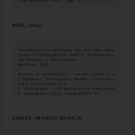
trum Rheinland-Pfalz, 2008. (
www.dilibri.de
)
BODE,
WILLI
Heimatkundliche Buchreihe zum östlichen Rhein
ischen Schiefergebirge, Band 4, Balduinstein, 
Vom Weinbau in Balduinstein,
Weilburg, 2012
Weinbau in Niederelbert - von der Historie zu
r Gegenwart, Herausgeber: Wander- und Kulturv
erein Niederelbert e.V.
©  2019 Wander - und Kulturverein Niederelber
t, www.wandern-kultur-niederelbert.de
DAHLEN, HEINRICH WILHELM