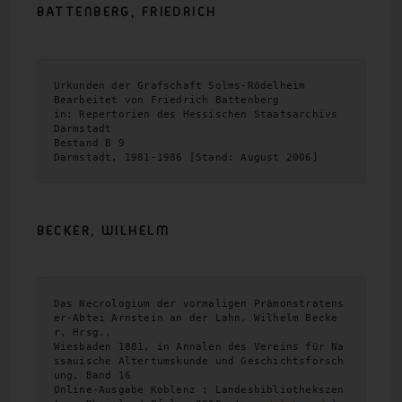
BATTENBERG, FRIEDRICH
Urkunden der Grafschaft Solms-Rödelheim

Bearbeitet von Friedrich Battenberg

in: Repertorien des Hessischen Staatsarchivs 
Darmstadt

Bestand B 9

Darmstadt, 1981-1986 [Stand: August 2006]
BECKER, WILHELM
Das Necrologium der vormaligen Prämonstratens
er-Abtei Arnstein an der Lahn, Wilhelm Becke
r, Hrsg., 

Wiesbaden 1881, in Annalen des Vereins für Na
ssauische Altertumskunde und Geschichtsforsch
ung, Band 16

Online-Ausgabe Koblenz : Landesbibliothekszen