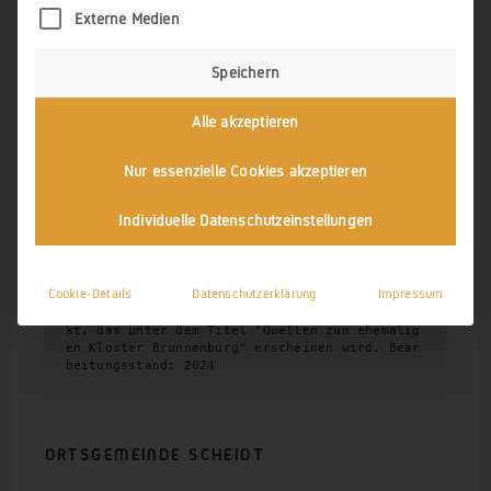
Rhein, Mosel, Pfalz unter Einschluß der Weing
Externe Medien
ebiete der Ahr, Nahe, Saar, Ruwer und Rheinhe
ssens; ein Propaganda- und Nachschlagewerk fü
r den gesamten Weinbau und Weinhandel Deutsch
Speichern
lands

Wiesbaden : Verl. d. Westdruckerei, 1926/27

in:

Alle akzeptieren
dilibri Rheinland-Pfalz (
www.dilibri.de
)
Nur essenzielle Cookies akzeptieren
Individuelle Datenschutzeinstellungen
MUCHA, MICHAEL
Cookie-Details
Datenschutzerklärung
Impressum
Das Gronauer Salbuch von 1584 - Editionsproje
kt, das unter dem Titel "Quellen zum ehemalig
en Kloster Brunnenburg" erscheinen wird. Bear
beitungsstand: 2024
ORTSGEMEINDE SCHEIDT