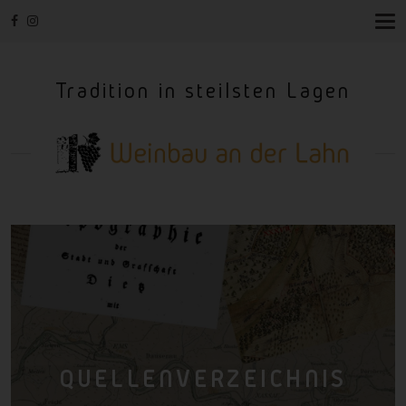
T
O
G
G
Tradition in steilsten Lagen
L
E
N
A
V
I
G
A
T
I
O
N
QUELLENVERZEICHNIS