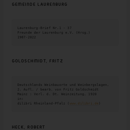
GEMEINDE LAURENBURG
Laurenburg-Brief Nr.1 - 37

Freunde der Laurenburg e.V. (Hrsg.)

1987-2022 
GOLDSCHMIDT,
FRITZ
Deutschlands Weinbauorte und Weinbergslagen, 
2. Aufl. / bearb. von Fritz Goldschmidt

Mainz : Verl. d. Dt. Weinzeitung, 1920

in: 

dilibri Rheinland-Pfalz (
www.dilibri.de
)
HECK,
ROBERT