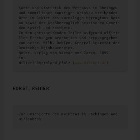
Karte und Statistik des Weinbaus im Rheingau 
und sämmtlicher sonstigen Weinbau treibenden 
Orte im Gebiet des vormaligen Herzogtums Nass
au sowie der Großherzoglich hessischen Gemein
den Kastel und Kostheim. 

In den entscheidenden Teilen aufgrund offizie
ller Erhebungen bearbeitet und herausgegeben 
von Heinr. Wilh. Dahlen, General-Sekretär des 
Deutschen Weinbauvereins, 

Mainz, Verlag von Victor von Zaren, 1895

in:

dilibri Rheinland-Pfalz (
www.dilibri.de
)
FORST,
REINER
Zur Geschichte des Weinbaus in Fachingen und 
Birlenbach