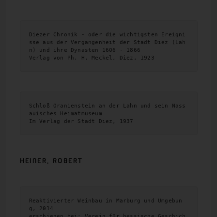
Diezer Chronik - oder die wichtigsten Ereigni
sse aus der Vergangenheit der Stadt Diez (Lah
n) und ihre Dynasten 1606 - 1866
Verlag von Ph. H. Meckel, Diez, 1923
Schloß Oranienstein an der Lahn und sein Nass
auisches Heimatmuseum

Im Verlag der Stadt Diez, 1937
HEINER,
ROBERT
Reaktivierter Weinbau in Marburg und Umgebun
g, 2014
erschienen bei: Verein für hessische Geschich