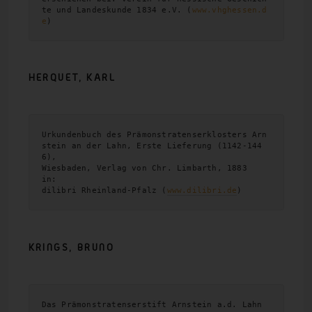
te und Landeskunde 1834 e.V. (
www.vhghessen.d
e
)
HERQUET,
KARL
Urkundenbuch des Prämonstratenserklosters Arn
stein an der Lahn, Erste Lieferung (1142-144
6),
Wiesbaden, Verlag von Chr. Limbarth, 1883
in:
dilibri Rheinland-Pfalz (
www.dilibri.de
)
KRINGS,
BRUNO
Das Prämonstratenserstift Arnstein a.d. Lahn 