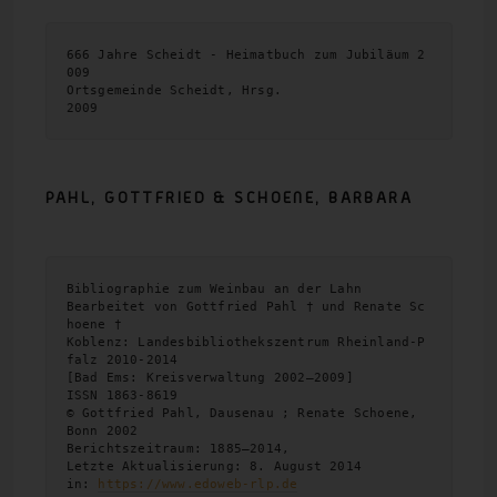
666 Jahre Scheidt - Heimatbuch zum Jubiläum 2
009

Ortsgemeinde Scheidt, Hrsg.

2009
PAHL, GOTTFRIED & SCHOENE, BARBARA
Bibliographie zum Weinbau an der Lahn

Bearbeitet von Gottfried Pahl † und Renate Sc
hoene †

Koblenz: Landesbibliothekszentrum Rheinland-P
falz 2010-2014

[Bad Ems: Kreisverwaltung 2002–2009] 

ISSN 1863-8619

© Gottfried Pahl, Dausenau ; Renate Schoene, 
Bonn 2002

Berichtszeitraum: 1885–2014, 

Letzte Aktualisierung: 8. August 2014

in: 
https://www.edoweb-rlp.de