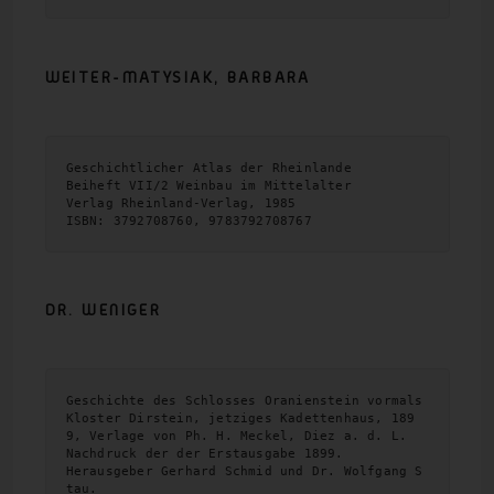
WEITER-MATYSIAK, BARBARA
Geschichtlicher Atlas der Rheinlande

Beiheft VII/2 Weinbau im Mittelalter

Verlag Rheinland-Verlag, 1985

ISBN: 3792708760, 9783792708767
DR. WENIGER
Geschichte des Schlosses Oranienstein vormals 
Kloster Dirstein, jetziges Kadettenhaus, 189
9, Verlage von Ph. H. Meckel, Diez a. d. L.

Nachdruck der der Erstausgabe 1899.

Herausgeber Gerhard Schmid und Dr. Wolfgang S
tau.
