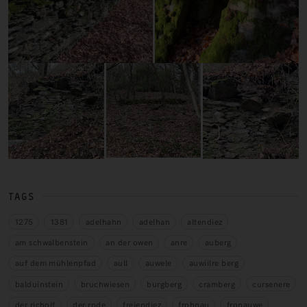
TAGS
1275
1381
adelhahn
adelhan
altendiez
am schwalbenstein
an der owen
anre
auberg
auf dem mühlenpfad
aull
auwele
auwiilre berg
balduinstein
bruchwiesen
burgberg
cramberg
cursenere
der richolf
der rode
freiendiez
frohnau
fronauwe