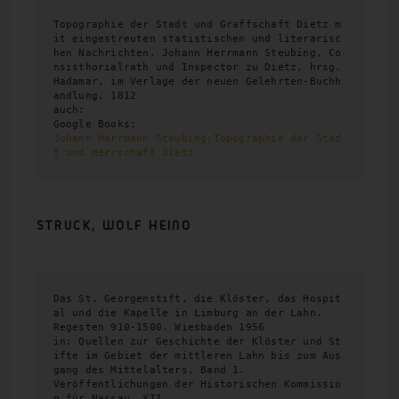
Topographie der Stadt und Graffschaft Dietz m
it eingestreuten statistischen und literarisc
hen Nachrichten, Johann Herrmann Steubing, Co
nsisthorialrath und Inspector zu Dietz, hrsg. 
Hadamar, im Verlage der neuen Gelehrten-Buchh
andlung, 1812

auch:

Johann Herrmann Steubing,Topographie der Stad
t und Herrschaft Dietz
STRUCK, WOLF
HEINO
Das St. Georgenstift, die Klöster, das Hospit
al und die Kapelle in Limburg an der Lahn. 

Regesten 910-1500. Wiesbaden 1956 

in: Quellen zur Geschichte der Klöster und St
ifte im Gebiet der mittleren Lahn bis zum Aus
gang des Mittelalters, Band 1.

Veröffentlichungen der Historischen Kommissio
n für Nassau, XII.