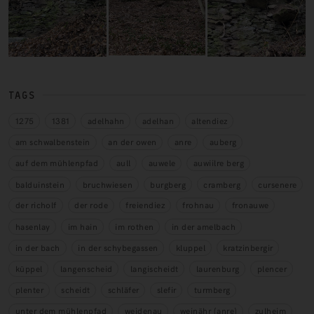
TAGS
1275
1381
adelhahn
adelhan
altendiez
am schwalbenstein
an der owen
anre
auberg
auf dem mühlenpfad
aull
auwele
auwiilre berg
balduinstein
bruchwiesen
burgberg
cramberg
cursenere
der richolf
der rode
freiendiez
frohnau
fronauwe
hasenlay
im hain
im rothen
in der amelbach
in der bach
in der schybegassen
kluppel
kratzinbergir
küppel
langenscheid
langischeidt
laurenburg
plencer
plenter
scheidt
schläfer
slefir
turmberg
unter dem mühlenpfad
weidenau
weinähr (anre)
zulheim