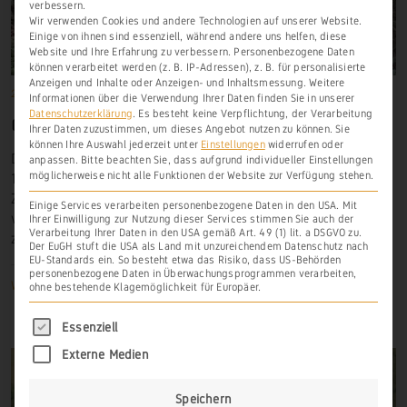
verbessern.
Wir verwenden Cookies und andere Technologien auf unserer Website.
Einige von ihnen sind essenziell, während andere uns helfen, diese
Website und Ihre Erfahrung zu verbessern.
Personenbezogene Daten
können verarbeitet werden (z. B. IP-Adressen), z. B. für personalisierte
Anzeigen und Inhalte oder Anzeigen- und Inhaltsmessung.
Weitere
2. Februar 1352
Historische Lagen
,
Laurenburg
,
Scheidt
Informationen über die Verwendung Ihrer Daten finden Sie in unserer
Datenschutzerklärung
.
Es besteht keine Verpflichtung, der Verarbeitung
DER LANGE WEINGARTEN
Ihrer Daten zuzustimmen, um dieses Angebot nutzen zu können.
Sie
können Ihre Auswahl jederzeit unter
Einstellungen
widerrufen oder
Die benannte Lage wird erstmals und bisher nur einmal
anpassen.
Bitte beachten Sie, dass aufgrund individueller Einstellungen
möglicherweise nicht alle Funktionen der Website zur Verfügung stehen.
1352 genannt. Wenngleich durch entsprechende
Zeugen eine räumliche Zuordnung zu Laurenburg
Einige Services verarbeiten personenbezogene Daten in den USA. Mit
vermutet werden könnte, gehört die dortige Flur heute
Ihrer Einwilligung zur Nutzung dieser Services stimmen Sie auch der
Verarbeitung Ihrer Daten in den USA gemäß Art. 49 (1) lit. a DSGVO zu.
zur Ortsgemeinde Scheidt.
Der EuGH stuft die USA als Land mit unzureichendem Datenschutz nach
EU-Standards ein. So besteht etwa das Risiko, dass US-Behörden
personenbezogene Daten in Überwachungsprogrammen verarbeiten,
Weiterlesen
ohne bestehende Klagemöglichkeit für Europäer.
Es folgt eine Liste der Service-Gruppen, für di
Essenziell
Externe Medien
Speichern