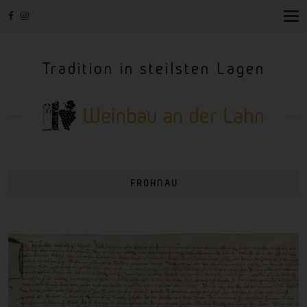
T
O
G
G
Tradition in steilsten Lagen
L
E
N
A
V
I
G
A
T
I
FROHNAU
O
N