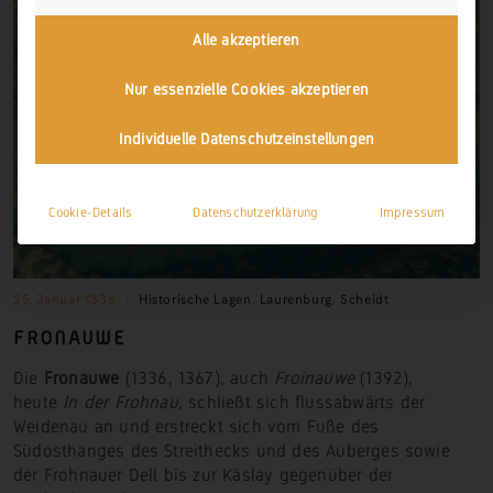
Alle akzeptieren
Nur essenzielle Cookies akzeptieren
Individuelle Datenschutzeinstellungen
Cookie-Details
Datenschutzerklärung
Impressum
25. Januar 1336
Historische Lagen
,
Laurenburg
,
Scheidt
FRONAUWE
Die
Fronauwe
(1336, 1367), auch
Froinauwe
(1392),
heute
In der Frohnau
, schließt sich flussabwärts der
Weidenau an und erstreckt sich vom Fuße des
Südosthanges des Streithecks und des Auberges sowie
der Frohnauer Dell bis zur Käslay gegenüber der