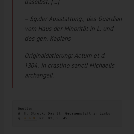
daselbst, […]
– Sg.der Ausstattung., des Guardian
vom Haus der Minorität in L. und
des gen. Kaplans
Originaldatierung: Actum et d.
1304, in crastino sancti Michaelis
archangeli.
Quelle:

W. H. Struck, Das St. Georgenstift in Limbur
g, 
a.a.O.
 Nr. 83, S. 45