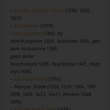
–
Vor der Hammer Pforte
(1290, 1320,
1323)
–
Am Hamme
(1298)
–
Huocgesteyn
(
1303, by
dem
Huogstein 1359,
huchstein
1365,
gen
dem huckstenne
1388,
geen deme
huochsteyne
1388,
Huycksteyn
1417,
Hugs
teyn
1418)
–
Am Galgenberg
(1316)
–
Mainzer Straße
(1356, 1369, 1384, 1387,
1398, 1409, 1423, 1447),
Mentzer
1368,
1395)
–
Auf der Drabin Höh
(1379)