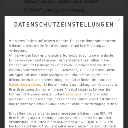
vorbehalten, allein aus ihrem
Erbteil (‚de puro nostro
patrimonio‘) testamentarisch aus.
Mit die
DATENSCHUTZEINSTELLUNGEN
Es sind dies: der Acker von 6
Malter (‚iugera‘)
bei den
Wir nutzen Cookies auf unserer Website. Einige von ihnen sind essenziell,
während andere uns helfen, diese Website und Ihre Erfahrung zu
Weinbergen
des Hamm
verbessern.
Wir verwenden Cookies und andere Technologien auf unserer Website.
(‚Hamme‘)
vom Weg (‚ultra et
Einige von ihnen sind essenziell, während andere uns helfen, diese
Website und Ihre Erfahrung zu verbessern.
Personenbezogene Daten
subtus viam‘) bis zum Ufer; der
können verarbeitet werden (z. B. IP-Adressen), z. B. für personalisierte
Acker von 5 Malter bei den Gärten
Anzeigen und Inhalte oder Anzeigen- und Inhaltsmessung.
Weitere
Informationen über die Verwendung Ihrer Daten finden Sie in unserer
nahe dem Fischfang (‚prope
Datenschutzerklärung
.
Es besteht keine Verpflichtung, der Verarbeitung
Ihrer Daten zuzustimmen, um dieses Angebot nutzen zu können.
Sie
piscinam‘);
können Ihre Auswahl jederzeit unter
Einstellungen
widerrufen oder
anpassen.
Bitte beachten Sie, dass aufgrund individueller Einstellungen
[…]
möglicherweise nicht alle Funktionen der Website zur Verfügung stehen.
der obere Weinberg jenseits der
Einige Services verarbeiten personenbezogene Daten in den USA. Mit
Ihrer Einwilligung zur Nutzung dieser Services stimmen Sie auch der
Brücke auf dem Berg nach
Verarbeitung Ihrer Daten in den USA gemäß Art. 49 (1) lit. a DSGVO zu.
Der EuGH stuft die USA als Land mit unzureichendem Datenschutz nach