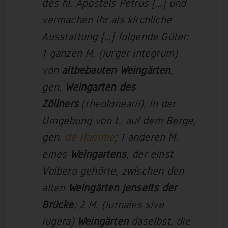
des hl. Apostels Petrus […] und
vermachen ihr als kirchliche
Ausstattung […] folgende Güter:
1 ganzen M. (iurger integrum)
von
altbebauten Weingärten
,
gen.
Weingarten des
Zöllners
(theolonearii), in der
Umgebung von L. auf dem Berge,
gen.
de Hamme
; 1 anderen M.
eines
Weingartens
, der einst
Volbero gehörte, zwischen den
alten
Weingärten jenseits der
Brücke
; 2 M. (iurnales sive
iugera)
Weingärten
daselbst, die