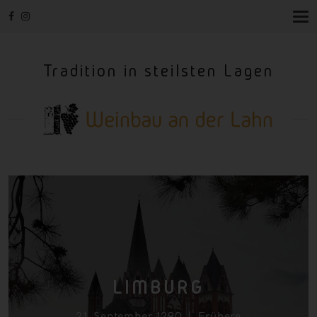
T
O
G
G
Tradition in steilsten Lagen
L
E
N
A
V
I
G
A
T
I
O
N
LIMBURG
21. September 1290
Frühere