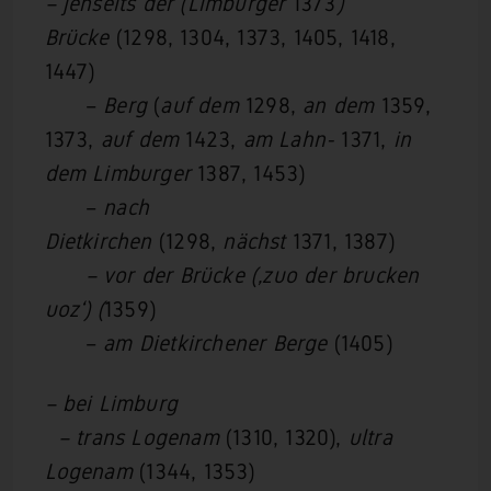
– jenseits der (Limburger
1373
)
Brücke
(1298, 1304, 1373, 1405, 1418,
1447)
–
Berg
(
auf dem
1298,
an dem
1359,
1373,
auf dem
1423,
am Lahn-
1371,
in
dem Limburger
1387, 1453)
–
nach
Dietkirchen
(1298,
nächst
1371, 1387)
– vor der Brücke (‚zuo der brucken
uoz‘) (
1359)
–
am Dietkirchener Berge
(1405)
– bei Limburg
– trans Logenam
(1310, 1320),
ultra
Logenam
(1344, 1353)