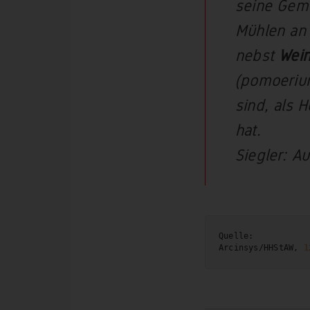
seine Gema
Mühlen an 
nebst
Wei
(pomoerium
sind, als 
hat.
Siegler: Au
Quelle:

Arcinsys/HHStAW, 
1