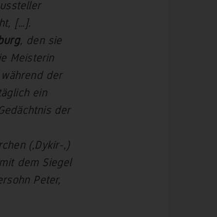
ussteller
t, […].
burg
, den sie
e Meisterin
n während der
äglich ein
Gedächtnis der
chen (‚Dykir-‚)
 mit dem Siegel
rsohn Peter,