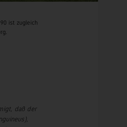
90 ist zugleich
rg.
migt, daß der
nguineus),