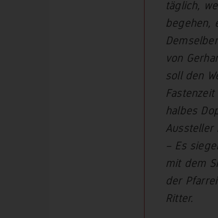
täglich, w
begehen, e
Demselben
von Gerhar
soll den W
Fastenzeit
halbes Dop
Aussteller
– Es siegel
mit dem Si
der Pfarre
Ritter.