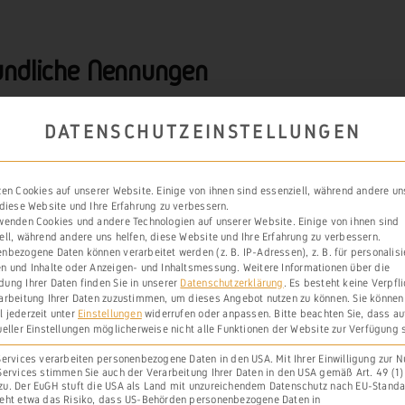
undliche Nennungen
DATENSCHUTZEINSTELLUNGEN
 1320
zen Cookies auf unserer Website. Einige von ihnen sind essenziell, während andere un
 diese Website und Ihre Erfahrung zu verbessern.
wenden Cookies und andere Technologien auf unserer Website. Einige von ihnen sind
zelin und Ku)nzela, Eheleute von Limburg, m
ell, während andere uns helfen, diese Website und Ihre Erfahrung zu verbessern.
nbezogene Daten können verarbeitet werden (z. B. IP-Adressen), z. B. für personalisi
herer als der Tod und nichts (unsicherer als
n und Inhalte oder Anzeigen- und Inhaltsmessung.
Weitere Informationen über die
ung Ihrer Daten finden Sie in unserer
Datenschutzerklärung
.
Es besteht keine Verpfl
ihrem Seelenheil und dem ihrer Vorfahren und 
arbeitung Ihrer Daten zuzustimmen, um dieses Angebot nutzen zu können.
Sie können
 jederzeit unter
Einstellungen
widerrufen oder anpassen.
Bitte beachten Sie, dass a
en Gläubigen folgendes Testament. Sie sche
ueller Einstellungen möglicherweise nicht alle Funktionen der Website zur Verfügung 
unter Lebenden dem St. Petersaltar im Stif
Services verarbeiten personenbezogene Daten in den USA. Mit Ihrer Einwilligung zur 
Services stimmen Sie auch der Verarbeitung Ihrer Daten in den USA gemäß Art. 49 (1) l
u. Der EuGH stuft die USA als Land mit unzureichendem Datenschutz nach EU-Standa
 einander folgenden Kaplänen: […];
eht etwa das Risiko, dass US-Behörden personenbezogene Daten in