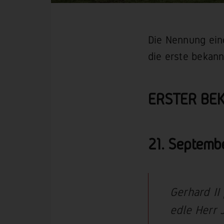
Die Nennung ein
die erste bekan
ERSTER BE
21. Septemb
Gerhard II
edle Herr 