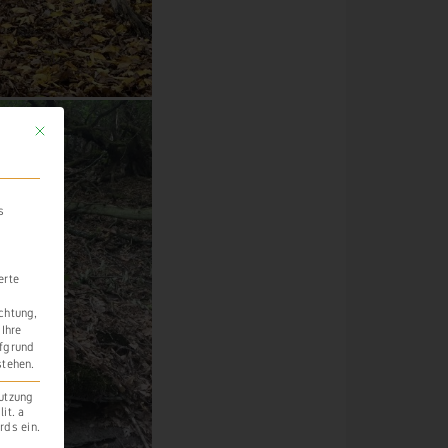
Mit diesem Button wird der Dialog geschlossen. Seine Funktionalität ist identi
s
erte
ichtung,
 Ihre
ufgrund
stehen.
Nutzung
it. a
rds ein.