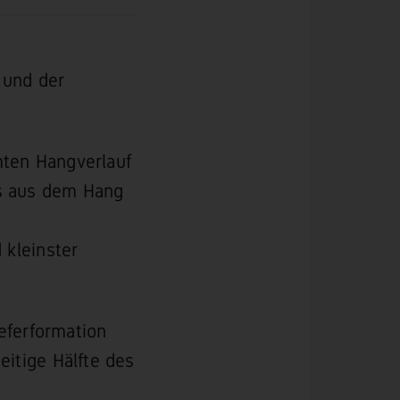
und der
mten Hangverlauf
gs aus dem Hang
 kleinster
eferformation
eitige Hälfte des