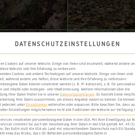
DATENSCHUTZEINSTELLUNGEN
zen Cookies auf unserer Website. Einige von ihnen sind essenziell, während andere un
 diese Website und Ihre Erfahrung zu verbessern.
wenden Cookies und andere Technologien auf unserer Website. Einige von ihnen sind
ell, während andere uns helfen, diese Website und Ihre Erfahrung zu verbessern.
nbezogene Daten können verarbeitet werden (z. B. IP-Adressen), z. B. für personalisi
n und Inhalte oder Anzeigen- und Inhaltsmessung.
Weitere Informationen über die
ung Ihrer Daten finden Sie in unserer
Datenschutzerklärung
.
Es besteht keine Verpfl
arbeitung Ihrer Daten zuzustimmen, um dieses Angebot nutzen zu können.
Sie können
 jederzeit unter
Einstellungen
widerrufen oder anpassen.
Bitte beachten Sie, dass a
ueller Einstellungen möglicherweise nicht alle Funktionen der Website zur Verfügung 
Services verarbeiten personenbezogene Daten in den USA. Mit Ihrer Einwilligung zur 
Services stimmen Sie auch der Verarbeitung Ihrer Daten in den USA gemäß Art. 49 (1) l
u. Der EuGH stuft die USA als Land mit unzureichendem Datenschutz nach EU-Standa
eht etwa das Risiko, dass US-Behörden personenbezogene Daten in