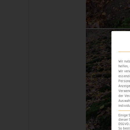
Wir nut
helfen,
Wir ver
essenzi
Persone
Anzeige
Verwend
der Ver
Auswahl
individ
Einige 
dieser 
DSGVO z
So best