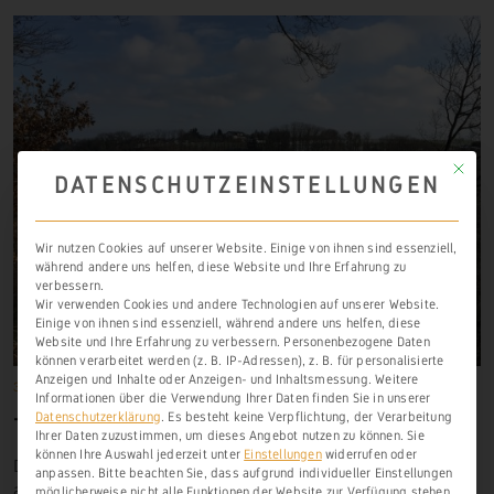
Mit die
DATENSCHUTZEINSTELLUNGEN
Wir nutzen Cookies auf unserer Website. Einige von ihnen sind essenziell,
während andere uns helfen, diese Website und Ihre Erfahrung zu
verbessern.
Wir verwenden Cookies und andere Technologien auf unserer Website.
Einige von ihnen sind essenziell, während andere uns helfen, diese
Website und Ihre Erfahrung zu verbessern.
Personenbezogene Daten
können verarbeitet werden (z. B. IP-Adressen), z. B. für personalisierte
Anzeigen und Inhalte oder Anzeigen- und Inhaltsmessung.
Weitere
31. Dezember 1764
Historische Lagen
,
Scheidt
Informationen über die Verwendung Ihrer Daten finden Sie in unserer
Datenschutzerklärung
.
Es besteht keine Verpflichtung, der Verarbeitung
TURMBERG
Ihrer Daten zuzustimmen, um dieses Angebot nutzen zu können.
Sie
können Ihre Auswahl jederzeit unter
Einstellungen
widerrufen oder
Die sich dem
Burgberg
der Laurenburg nach Norden
anpassen.
Bitte beachten Sie, dass aufgrund individueller Einstellungen
anschließende Hanglage wird
Turmberg
genannt. Sie
möglicherweise nicht alle Funktionen der Website zur Verfügung stehen.