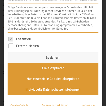
liegt in Nähe des südwestlichen Scheidter Ortsrandes
Einige Services verarbeiten personenbezogene Daten in den USA. Mit
und fällt nach Südwesten in das Tal des von Holzappel
Ihrer Einwilligung zur Nutzung dieser Services stimmen Sie auch der
zur Lahn fließenden Waselbachs.
Verarbeitung Ihrer Daten in den USA gemäß Art. 49 (1) lit. a DSGVO zu.
Der EuGH stuft die USA als Land mit unzureichendem Datenschutz nach
EU-Standards ein. So besteht etwa das Risiko, dass US-Behörden
personenbezogene Daten in Überwachungsprogrammen verarbeiten,
Weiterlesen
ohne bestehende Klagemöglichkeit für Europäer.
Es folgt eine Liste der Service-Gruppen, für di
Essenziell
Externe Medien
Speichern
Alle akzeptieren
SO FINDEN SIE UNS
Nur essenzielle Cookies akzeptieren
Individuelle Datenschutzeinstellungen
Zur Hasenlay 10
56379 Scheidt
Cookie-Details
Datenschutzerklärung
Impressum