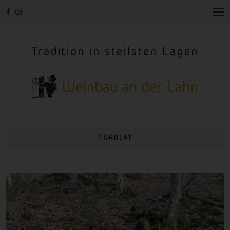
T
O
G
G
Tradition in steilsten Lagen
L
E
N
A
V
I
G
A
T
I
TORNLAY
O
N