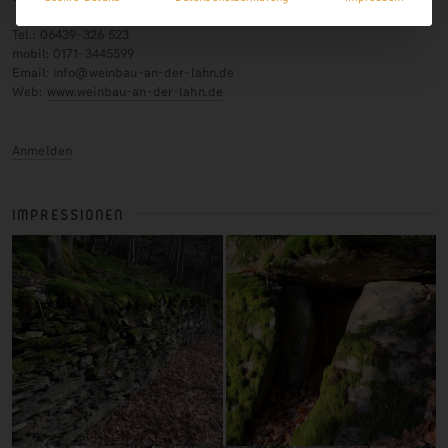
Tel.: 06439-326 523
mobil: 0171-3445599
Email: info@weinbau-an-der-lahn.de
Web:
www.weinbau-an-der-lahn.de
Anmelden
IMPRESSIONEN