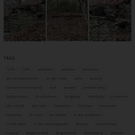
TAGS
1275
1381
adelhahn
adelhan
altendiez
am schwalbenstein
an der owen
anre
auberg
auf dem mühlenpfad
aull
auwele
auwiilre berg
balduinstein
bruchwiesen
burgberg
cramberg
cursenere
der richolf
der rode
freiendiez
frohnau
fronauwe
hasenlay
im hain
im rothen
in der amelbach
in der bach
in der schybegassen
kluppel
kratzinbergir
küppel
langenscheid
langischeidt
laurenburg
plencer