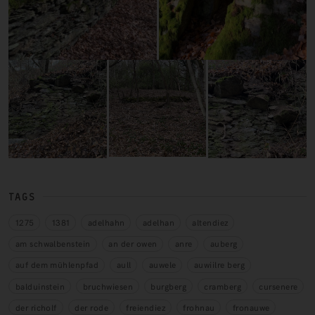
TAGS
1275
1381
adelhahn
adelhan
altendiez
am schwalbenstein
an der owen
anre
auberg
auf dem mühlenpfad
aull
auwele
auwiilre berg
balduinstein
bruchwiesen
burgberg
cramberg
cursenere
der richolf
der rode
freiendiez
frohnau
fronauwe