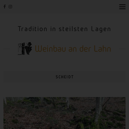
T
O
G
G
Tradition in steilsten Lagen
L
E
N
A
V
I
G
A
T
I
SCHEIDT
O
N