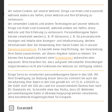
31. Dezember 1764
Historische Lagen
,
Scheidt
Wir nutzen Cookies auf unserer Website. Einige von ihnen sind essenziell,
HASENLAY
während andere uns helfen, diese Website und Ihre Erfahrung zu
verbessern.
Der Schieferfels der
Hasenlay
liegt am westlichen
Wir verwenden Cookies und andere Technologien auf unserer Website.
Ortsrand von Scheidt und fällt nach Südwesten in das
Einige von ihnen sind essenziell, während andere uns helfen, diese
Website und Ihre Erfahrung zu verbessern.
Personenbezogene Daten
Tal des Waselbachs, bildet aber mit dem davor
können verarbeitet werden (z. B. IP-Adressen), z. B. für personalisierte
verlaufenden flachen Erosionsgraben eine nahezu
Anzeigen und Inhalte oder Anzeigen- und Inhaltsmessung.
Weitere
südliche Hanglage.
Informationen über die Verwendung Ihrer Daten finden Sie in unserer
Datenschutzerklärung
.
Es besteht keine Verpflichtung, der Verarbeitung
Ihrer Daten zuzustimmen, um dieses Angebot nutzen zu können.
Sie
können Ihre Auswahl jederzeit unter
Einstellungen
widerrufen oder
Weiterlesen
anpassen.
Bitte beachten Sie, dass aufgrund individueller Einstellungen
möglicherweise nicht alle Funktionen der Website zur Verfügung stehen.
Einige Services verarbeiten personenbezogene Daten in den USA. Mit
Ihrer Einwilligung zur Nutzung dieser Services stimmen Sie auch der
Verarbeitung Ihrer Daten in den USA gemäß Art. 49 (1) lit. a DSGVO zu.
Der EuGH stuft die USA als Land mit unzureichendem Datenschutz nach
EU-Standards ein. So besteht etwa das Risiko, dass US-Behörden
personenbezogene Daten in Überwachungsprogrammen verarbeiten,
ohne bestehende Klagemöglichkeit für Europäer.
Es folgt eine Liste der Service-Gruppen, für di
Essenziell