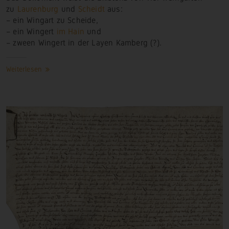
zu
Laurenburg
und
Scheidt
aus:
– ein Wingart zu Scheide,
– ein Wingert
im Hain
und
– zween Wingert in der Layen Kamberg
(?).
Weiterlesen