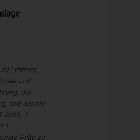
slage
 zu Limburg,
 Nynke und
hrung, die
urg, und dessen
2 Gans, 2
d 1
 ewige Gülte zu