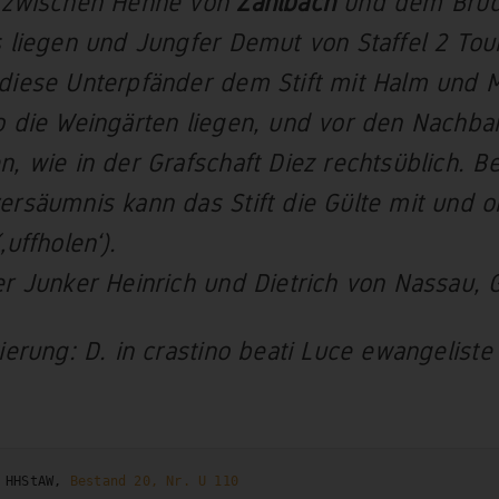
zwischen Henne von
Zahlbach
und dem Brud
s liegen und Jungfer Demut von Staffel 2 Tou
diese Unterpfänder dem Stift mit Halm und
o die Weingärten liegen, und vor den Nachba
n, wie in der Grafschaft Diez rechtsüblich. Be
ersäumnis kann das Stift die Gülte mit und o
‚uffholen‘).
er Junker Heinrich und Dietrich von Nassau, 
tierung: D. in crastino beati Luce ewangeliste
 HHStAW, 
Bestand 20, Nr. U 110