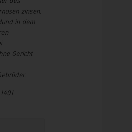
er des
rnosen zinsen.
 Mund in dem
ren
i
hne Gericht
Gebrüder.
 1401