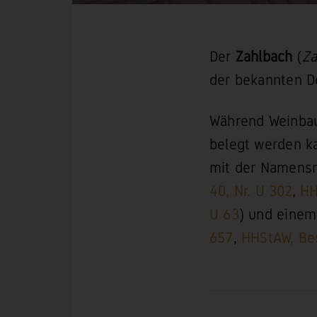
Der
Zahlbach
(
Za
der bekannten 
Während Weinbau 
belegt werden k
mit der Namensn
40, Nr. U 302
,
HH
U 63
) und einem
657
,
HHStAW, Best