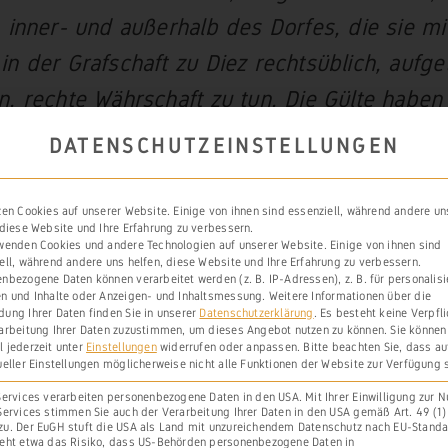
, inner- und außerhalb des Dorfes, die sie m
in der Grafschaft zu Diez rechtsüblich, aufg
n, rechte Währschaft zu tun. Die Gülte haben
Witwe des Johann ‚Suozman‘ zu Freiendiez, 30
DATENSCHUTZEINSTELLUNGEN
r und 1 Fastnachtshuhn von einem Garten u
sie jetzt bewohnt; Gerhard, des Glöckners So
zen Cookies auf unserer Website. Einige von ihnen sind essenziell, während andere un
 diese Website und Ihre Erfahrung zu verbessern.
Garten bei der ‚Schraitkoren‘; Hermann, ‚Wy
wenden Cookies und andere Technologien auf unserer Website. Einige von ihnen sind
ell, während andere uns helfen, diese Website und Ihre Erfahrung zu verbessern.
on einem
Weingarten zu Zalbach
(‚Zail-‚); Rud
nbezogene Daten können verarbeitet werden (z. B. IP-Adressen), z. B. für personalisi
n und Inhalte oder Anzeigen- und Inhaltsmessung.
Weitere Informationen über die
nthe 1/4 Kapaun von einem Garten. Die Ausst
ung Ihrer Daten finden Sie in unserer
Datenschutzerklärung
.
Es besteht keine Verpfl
arbeitung Ihrer Daten zuzustimmen, um dieses Angebot nutzen zu können.
Sie können
eschwister Gude und Else, sobald sie mündig 
 jederzeit unter
Einstellungen
widerrufen oder anpassen.
Bitte beachten Sie, dass a
ueller Einstellungen möglicherweise nicht alle Funktionen der Website zur Verfügung 
ent‘), ebenfalls auf die vorgenannte Gülte ve
Services verarbeiten personenbezogene Daten in den USA. Mit Ihrer Einwilligung zur 
Services stimmen Sie auch der Verarbeitung Ihrer Daten in den USA gemäß Art. 49 (1) l
es Heinrich Fulde und Rule Bunte, Schöffen z
u. Der EuGH stuft die USA als Land mit unzureichendem Datenschutz nach EU-Standa
eht etwa das Risiko, dass US-Behörden personenbezogene Daten in