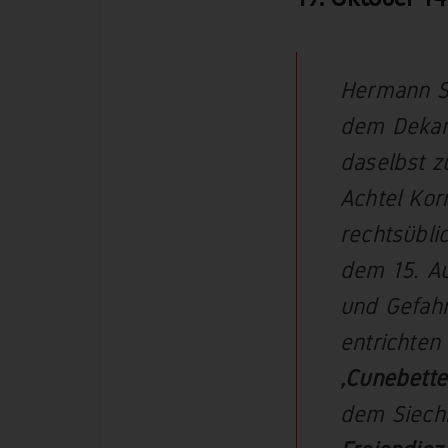
Hermann Sp
dem Dekan 
daselbst z
Achtel Kor
rechtsübli
dem 15. Au
und Gefahr
entrichten
‚Cunebette
dem Siechh