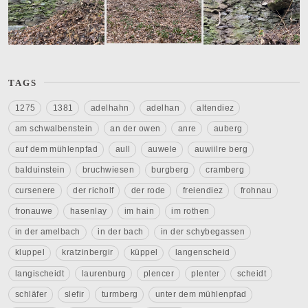
TAGS
1275
1381
adelhahn
adelhan
altendiez
am schwalbenstein
an der owen
anre
auberg
auf dem mühlenpfad
aull
auwele
auwiilre berg
balduinstein
bruchwiesen
burgberg
cramberg
cursenere
der richolf
der rode
freiendiez
frohnau
fronauwe
hasenlay
im hain
im rothen
in der amelbach
in der bach
in der schybegassen
kluppel
kratzinbergir
küppel
langenscheid
langischeidt
laurenburg
plencer
plenter
scheidt
schläfer
slefir
turmberg
unter dem mühlenpfad