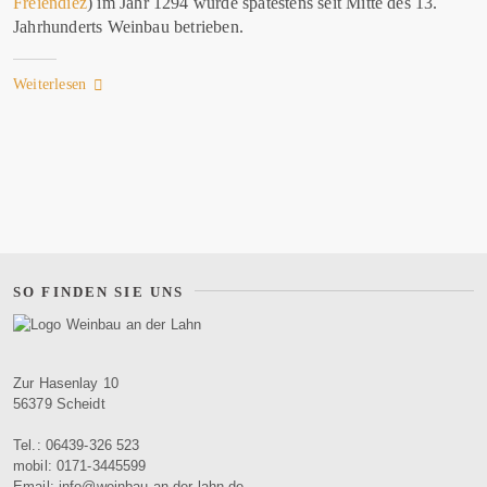
Freiendiez
) im Jahr 1294 wurde spätestens seit Mitte des 13.
Jahrhunderts Weinbau betrieben.
Weiterlesen
SO FINDEN SIE UNS
Zur Hasenlay 10
56379 Scheidt
Tel.: 06439-326 523
mobil: 0171-3445599
Email: info@weinbau-an-der-lahn.de