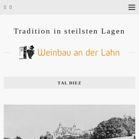
T
O
G
G
Tradition in steilsten Lagen
L
E
N
A
V
I
G
A
T
I
TAL DIEZ
O
N