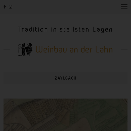
T
O
G
G
Tradition in steilsten Lagen
L
E
N
A
V
I
G
A
T
I
ZAYLBACH
O
N