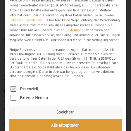
Website und Ihre Erfahrung zu verbessern.
Personenbezogene Daten
können verarbeitet werden (z. B. IP-Adressen), z. B. für personalisierte
Anzeigen und Inhalte oder Anzeigen- und Inhaltsmessung.
Weitere
Informationen über die Verwendung Ihrer Daten finden Sie in unserer
Datenschutzerklärung
.
Es besteht keine Verpflichtung, der Verarbeitung
Ihrer Daten zuzustimmen, um dieses Angebot nutzen zu können.
Sie
können Ihre Auswahl jederzeit unter
Einstellungen
widerrufen oder
anpassen.
Bitte beachten Sie, dass aufgrund individueller Einstellungen
SO FINDEN SIE UNS
möglicherweise nicht alle Funktionen der Website zur Verfügung stehen.
Einige Services verarbeiten personenbezogene Daten in den USA. Mit
Ihrer Einwilligung zur Nutzung dieser Services stimmen Sie auch der
Verarbeitung Ihrer Daten in den USA gemäß Art. 49 (1) lit. a DSGVO zu.
Der EuGH stuft die USA als Land mit unzureichendem Datenschutz nach
EU-Standards ein. So besteht etwa das Risiko, dass US-Behörden
personenbezogene Daten in Überwachungsprogrammen verarbeiten,
Zur Hasenlay 10
ohne bestehende Klagemöglichkeit für Europäer.
56379 Scheidt
Es folgt eine Liste der Service-Gruppen, für di
Essenziell
Tel.: 06439-326 523
mobil: 0171-3445599
Externe Medien
Email: info@weinbau-an-der-lahn.de
Web:
www.weinbau-an-der-lahn.de
Speichern
Anmelden
Alle akzeptieren