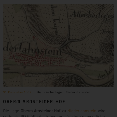
31. Dezember 1882
Historische Lagen
,
Nieder-Lahnstein
OBERM ARNSTEINER
HOF
Die Lage
Oberm Arnsteiner Hof
zu
Niederlahnstein
wird
erstmals 1885 öffentlich benannt. Weitere namentliche