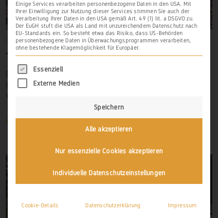
Einige Services verarbeiten personenbezogene Daten in den USA. Mit
Ihrer Einwilligung zur Nutzung dieser Services stimmen Sie auch der
Verarbeitung Ihrer Daten in den USA gemäß Art. 49 (1) lit. a DSGVO zu.
Der EuGH stuft die USA als Land mit unzureichendem Datenschutz nach
EU-Standards ein. So besteht etwa das Risiko, dass US-Behörden
31. Dezember 1764
Historische Lagen
,
Scheidt
personenbezogene Daten in Überwachungsprogrammen verarbeiten,
ohne bestehende Klagemöglichkeit für Europäer.
TORNLAY
Es folgt eine Liste der Service-Gruppen, für di
Essenziell
Die
Tornlay
bei Scheidt ist zwischen der
Schwarzlay
und
Externe Medien
dem
Burgberg
gelegen, an der nur wenige Fragmente
von Stützmauern früheren Weinbau belegen.
Speichern
Weiterlesen
Alle akzeptieren
Nur essenzielle Cookies akzeptieren
Individuelle Datenschutzeinstellungen
Cookie-Details
Datenschutzerklärung
Impressum