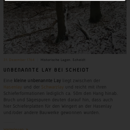
31. Dezember 1764
Historische Lagen
,
Scheidt
UNBENANNTE LAY BEI SCHEIDT
Eine
kleine unbenannte
Lay
liegt zwischen der
Hasenlay
und der
Schwarzlay
und reicht mit ihren
Schieferformationen lediglich ca. 50m den Hang hinab.
Bruch und Sägespuren deuten darauf hin, dass auch
hier Schieferplatten für den Wingert an der Hasenlay
und/oder andere Bauwerke gewonnen wurden.
Weiterlesen