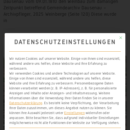
Dausenau vom 09.01.1810 den Weinbau zum damaligen
Zeitpunkt betreffend Gemeindearchiv Dausenau –
Archivpfleger, 2025 Weinberge (Seite 120) Diese wurde
in
Weiterlesen
Mit die
DATENSCHUTZEINSTELLUNGEN
Wir nutzen Cookies auf unserer Website. Einige von ihnen sind essenziell,
während andere uns helfen, diese Website und Ihre Erfahrung zu
verbessern.
Wir verwenden Cookies und andere Technologien auf unserer Website.
Einige von ihnen sind essenziell, während andere uns helfen, diese
Website und Ihre Erfahrung zu verbessern.
Personenbezogene Daten
können verarbeitet werden (z. B. IP-Adressen), z. B. für personalisierte
Anzeigen und Inhalte oder Anzeigen- und Inhaltsmessung.
Weitere
Informationen über die Verwendung Ihrer Daten finden Sie in unserer
Datenschutzerklärung
.
Es besteht keine Verpflichtung, der Verarbeitung
Ihrer Daten zuzustimmen, um dieses Angebot nutzen zu können.
Sie
können Ihre Auswahl jederzeit unter
Einstellungen
widerrufen oder
anpassen.
Bitte beachten Sie, dass aufgrund individueller Einstellungen
möglicherweise nicht alle Funktionen der Website zur Verfügung stehen.