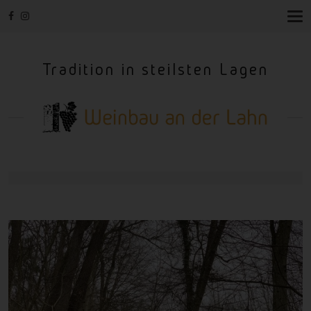
T
O
G
G
Tradition in steilsten Lagen
L
E
N
A
V
I
G
A
T
I
O
N