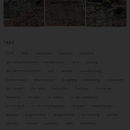
TAGS
1275
1381
adelhahn
adelhan
altendiez
am schwalbenstein
an der owen
anre
auberg
auf dem mühlenpfad
aull
auwele
auwiilre berg
balduinstein
bruchwiesen
burgberg
cramberg
cursenere
der richolf
der rode
freiendiez
frohnau
fronauwe
hasenlay
im hain
im rothen
in der amelbach
in der bach
in der schybegassen
kluppel
kratzinbergir
küppel
langenscheid
langischeidt
laurenburg
plencer
plenter
scheidt
schläfer
slefir
turmberg