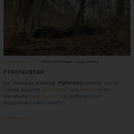
31. Dezember 1900
Historische Lagen
,
Langenscheid
PFAFFENBERG
Der ehemalige Weinberg
Pfaffenberg
befindet sich im
Lahntal zwischen
Balduinstein
und
Geilnau
in der
Gemarkung
Langenscheid
am Südhang eines
beginnenden Taleinschnitts.
Weiterlesen