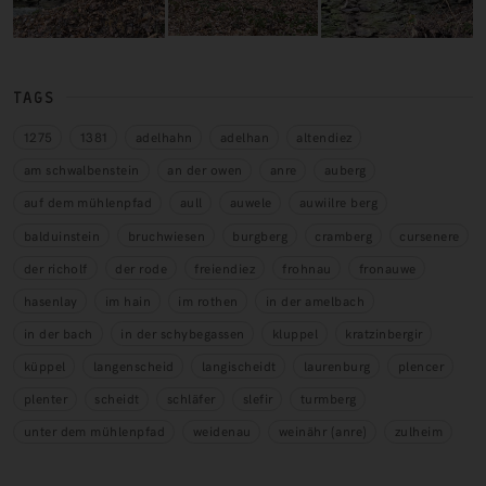
TAGS
1275
1381
adelhahn
adelhan
altendiez
am schwalbenstein
an der owen
anre
auberg
auf dem mühlenpfad
aull
auwele
auwiilre berg
balduinstein
bruchwiesen
burgberg
cramberg
cursenere
der richolf
der rode
freiendiez
frohnau
fronauwe
hasenlay
im hain
im rothen
in der amelbach
in der bach
in der schybegassen
kluppel
kratzinbergir
küppel
langenscheid
langischeidt
laurenburg
plencer
plenter
scheidt
schläfer
slefir
turmberg
unter dem mühlenpfad
weidenau
weinähr (anre)
zulheim