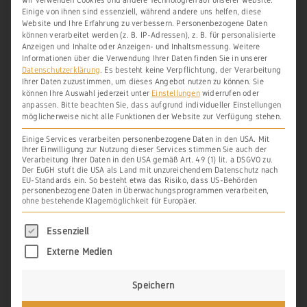
Wir verwenden Cookies und andere Technologien auf unserer Website.
https://www.lagis-hessen.de/maps/urkataster-p
Einige von ihnen sind essenziell, während andere uns helfen, diese
lus 
Website und Ihre Erfahrung zu verbessern.
Personenbezogene Daten
© Urkatasterkarten Hessischer Städte by Hessi
können verarbeitet werden (z. B. IP-Adressen), z. B. für personalisierte
sches Institut für Landesgeschichte is marked 
Anzeigen und Inhalte oder Anzeigen- und Inhaltsmessung.
Weitere
with CC0
Informationen über die Verwendung Ihrer Daten finden Sie in unserer
Datenschutzerklärung
.
Es besteht keine Verpflichtung, der Verarbeitung
Ihrer Daten zuzustimmen, um dieses Angebot nutzen zu können.
Sie
können Ihre Auswahl jederzeit unter
Einstellungen
widerrufen oder
anpassen.
Bitte beachten Sie, dass aufgrund individueller Einstellungen
möglicherweise nicht alle Funktionen der Website zur Verfügung stehen.
Einige Services verarbeiten personenbezogene Daten in den USA. Mit
Ihrer Einwilligung zur Nutzung dieser Services stimmen Sie auch der
Spätere Nennungen liegen hier leider
Verarbeitung Ihrer Daten in den USA gemäß Art. 49 (1) lit. a DSGVO zu.
Der EuGH stuft die USA als Land mit unzureichendem Datenschutz nach
nicht vor.
EU-Standards ein. So besteht etwa das Risiko, dass US-Behörden
personenbezogene Daten in Überwachungsprogrammen verarbeiten,
ohne bestehende Klagemöglichkeit für Europäer.
***
Es folgt eine Liste der Service-Gruppen, für di
Essenziell
Externe Medien
DRUCKEN
PDF
EBOOK
Speichern