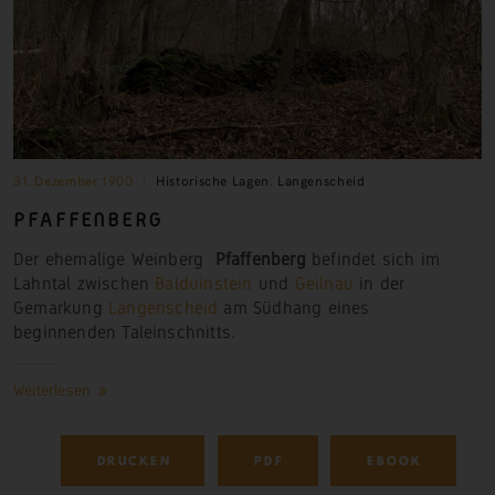
31. Dezember 1900
Historische Lagen
,
Langenscheid
PFAFFENBERG
Der ehemalige Weinberg
Pfaffenberg
befindet sich im
Lahntal zwischen
Balduinstein
und
Geilnau
in der
Gemarkung
Langenscheid
am Südhang eines
beginnenden Taleinschnitts.
Weiterlesen
DRUCKEN
PDF
EBOOK