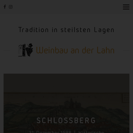
T
O
G
G
Tradition in steilsten Lagen
L
E
N
A
V
I
G
A
T
I
O
N
SCHLOSSBERG
31. Dezember 1598
Historische