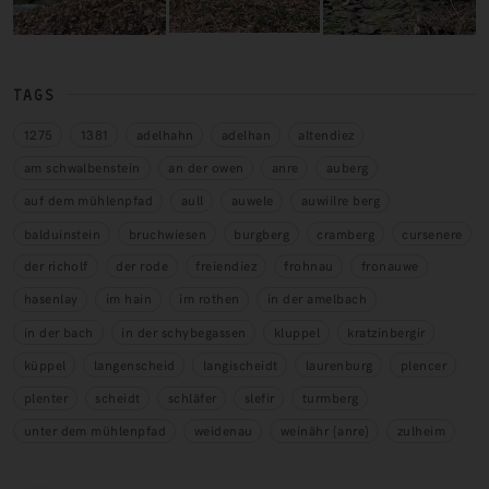
TAGS
1275
1381
adelhahn
adelhan
altendiez
am schwalbenstein
an der owen
anre
auberg
auf dem mühlenpfad
aull
auwele
auwiilre berg
balduinstein
bruchwiesen
burgberg
cramberg
cursenere
der richolf
der rode
freiendiez
frohnau
fronauwe
hasenlay
im hain
im rothen
in der amelbach
in der bach
in der schybegassen
kluppel
kratzinbergir
küppel
langenscheid
langischeidt
laurenburg
plencer
plenter
scheidt
schläfer
slefir
turmberg
unter dem mühlenpfad
weidenau
weinähr (anre)
zulheim