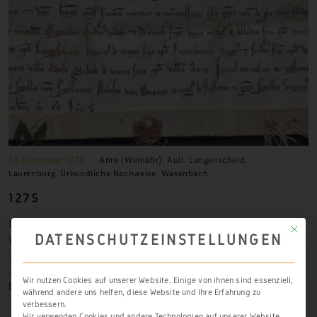
31. Dezember 1275
Anre (Weinähr)
,
Aull
,
Langenscheid
,
Laurenburg
,
Urkundliche Nachweise
,
Wasenbach
1275
Den ersten bekannten urkundlichen Nachweis für
Mit die
DATENSCHUTZEINSTELLUNGEN
Weinbau in
Aull
,
Langenscheid
,
Laurenburg
und
Wasenbach
finden wir in diesem Dokument aus dem
Jahr
1275
, in dem weiterhin Weinberge in
Weinähr
Wir nutzen Cookies auf unserer Website. Einige von ihnen sind essenziell,
bestätigt werden.
während andere uns helfen, diese Website und Ihre Erfahrung zu
verbessern.
Wir verwenden Cookies und andere Technologien auf unserer Website.