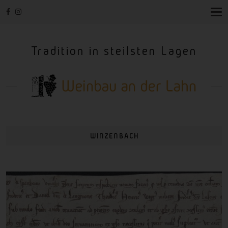
T
O
G
G
Tradition in steilsten Lagen
L
E
N
A
V
I
G
A
T
I
WINZENBACH
O
N