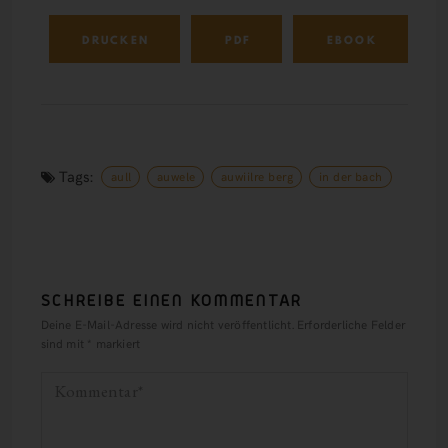
DRUCKEN
PDF
EBOOK
Tags:
aull
auwele
auwiilre berg
in der bach
SCHREIBE EINEN KOMMENTAR
Deine E-Mail-Adresse wird nicht veröffentlicht.
Erforderliche Felder
sind mit
*
markiert