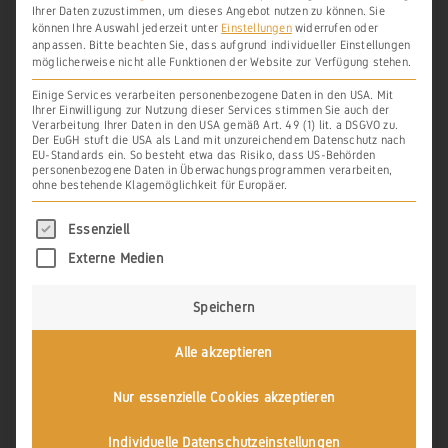
Ihrer Daten zuzustimmen, um dieses Angebot nutzen zu können.
Sie
können Ihre Auswahl jederzeit unter
Einstellungen
widerrufen oder
anpassen.
Bitte beachten Sie, dass aufgrund individueller Einstellungen
Quelle:

möglicherweise nicht alle Funktionen der Website zur Verfügung stehen.
Wolf Heino Struck, Das Benediktinerinnenklost
er zu Dirstein, a.a.O., Nr. 651a, S. 339f
Einige Services verarbeiten personenbezogene Daten in den USA. Mit
Ihrer Einwilligung zur Nutzung dieser Services stimmen Sie auch der
Verarbeitung Ihrer Daten in den USA gemäß Art. 49 (1) lit. a DSGVO zu.
Der EuGH stuft die USA als Land mit unzureichendem Datenschutz nach
EU-Standards ein. So besteht etwa das Risiko, dass US-Behörden
personenbezogene Daten in Überwachungsprogrammen verarbeiten,
ohne bestehende Klagemöglichkeit für Europäer.
Es folgt eine Liste der Service-Gruppen, für di
Essenziell
Lokalisierung
Externe Medien
Die Ortsbezeichnung
Auwiilre Berg
(Auller
Speichern
Berg) wird heute nicht mehr verwendet.
Alle akzeptieren
Des Weiteren ist die Lage der die im letzt
genannten Dokument ausgewiesenen
Nur essenzielle Cookies akzeptieren
Weingärten
in dem Siechhausberge
,
im
Individuelle Datenschutzeinstellungen