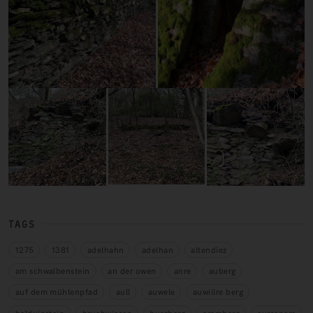
TAGS
1275
1381
adelhahn
adelhan
altendiez
am schwalbenstein
an der owen
anre
auberg
auf dem mühlenpfad
aull
auwele
auwiilre berg
balduinstein
bruchwiesen
burgberg
cramberg
cursenere