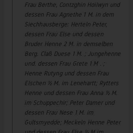
Frau Berthe, Contzghin Hoilwyn und
dessen Frau Agnethe 1 M. in dem
Siechhausberge
: Herteln Peter,
dessen Frau Else und dessen
Bruder Henne 2 M. in demselben
Berg. Claß Duese 1 M. ; Jungehenne
und. dessen Frau Grete 1 M . ;
Henne Rutyng und dessen Frau
Elschen ½ M.
im Lenehartt
; Rytters
Henne und dessen Frau Anna ½ M.
im Schuppechir
; Peter Damer und
dessen Frau Nese 1 M. im
Gultsmyedde
; Meckeln Henne Peter
und dessen Frau Else ½ M im