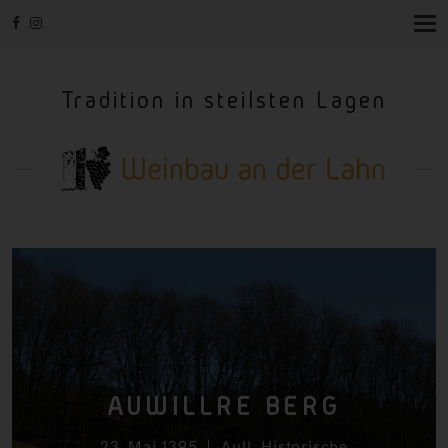
T
O
G
G
Tradition in steilsten Lagen
L
E
N
A
V
I
G
A
T
I
O
N
AUWILLRE
BERG
23. Mai 1395
Aull
,
Historische