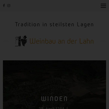
T
O
G
G
Tradition in steilsten Lagen
L
E
N
A
V
I
G
A
T
I
O
N
WINDEN
25. April 1254