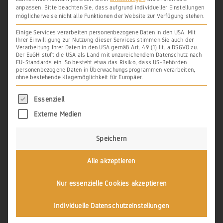
anpassen.
Bitte beachten Sie, dass aufgrund individueller Einstellungen
möglicherweise nicht alle Funktionen der Website zur Verfügung stehen.
Lokalisierung
Einige Services verarbeiten personenbezogene Daten in den USA. Mit
Ihrer Einwilligung zur Nutzung dieser Services stimmen Sie auch der
Bei der Beurteilung der Topografie um
Verarbeitung Ihrer Daten in den USA gemäß Art. 49 (1) lit. a DSGVO zu.
Der EuGH stuft die USA als Land mit unzureichendem Datenschutz nach
EU-Standards ein. So besteht etwa das Risiko, dass US-Behörden
Winden verbleiben nur der im Norden
personenbezogene Daten in Überwachungsprogrammen verarbeiten,
ohne bestehende Klagemöglichkeit für Europäer.
des Ortes anschließende Südhang des
Lohberg
s (Flur 12)
sowie die
Es folgt eine Liste der Service-Gruppen, für di
Essenziell
südexponierten Flächen der Flur 11
Hinter
Externe Medien
der Steinkaut
,
Dell
und
Sandgruberberg
.
Speichern
Aus anderen heutigen Flurnamen lassen
Alle akzeptieren
sich keine möglichen Anbauflächen
ableiten.
Nur essenzielle Cookies akzeptieren
Individuelle Datenschutzeinstellungen