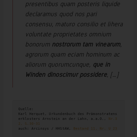
presentibus quam posteris liquide
declaramus quod nos pari
consensu, maturo consilio et lihera
voluntate proprietates omnium
bonorum
nostrorum tam vinearum
,
agrorum quam eciam hominum ac
aliorum quorumcunque,
que in
Winden dinoscimur possidere
, […]
Quelle:

Karl Herquet, Urkundenbuch des Prämonstratens
erklosters Arnstein an der Lahn, a.a.O., 
Nr.3
2, S.30-31
auch: Arcinsys / HHStAW, 
Bestand 11, Nr. U 23