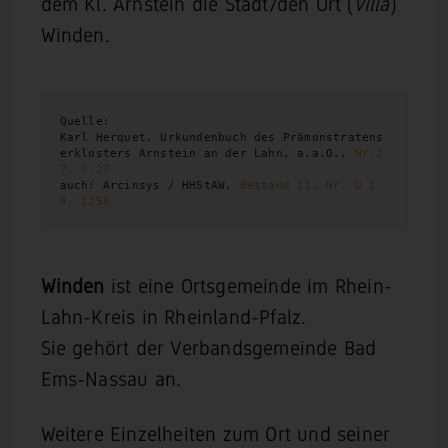
dem Kl. Arnstein die Stadt/den Ort (
villa
)
Winden.
Quelle:

Karl Herquet, Urkundenbuch des Prämonstratens
erklosters Arnstein an der Lahn, a.a.O., 
Nr.2
7, S.27
auch: Arcinsys / HHStAW, 
Bestand 11, Nr. U 1
9, 1250
Winden
ist eine Ortsgemeinde im Rhein-
Lahn-Kreis in Rheinland-Pfalz.
Sie gehört der Verbandsgemeinde Bad
Ems-Nassau an.
Weitere Einzelheiten zum Ort und seiner