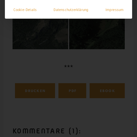
Cookie-Details
Datenschutzerklärung
Impressum
***
DRUCKEN
PDF
EBOOK
KOMMENTARE
(1):