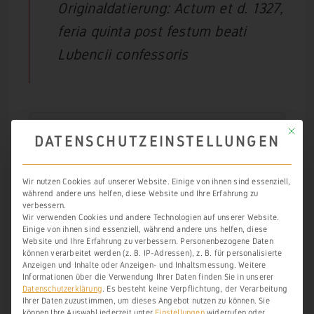
Originaldatierung: Actum et d. 1327,
feria quinta post festum beati
Lubencii confessoris
Mit die
Quelle:

DATENSCHUTZEINSTELLUNGEN
Arcinsys/HHStAW, 
Bestand 19, U 16
Wir nutzen Cookies auf unserer Website. Einige von ihnen sind essenziell,
während andere uns helfen, diese Website und Ihre Erfahrung zu
weitere Informationen zum Weinbau bei
verbessern.
Wir verwenden Cookies und andere Technologien auf unserer Website.
Dietkirchen finden Sie über die
Einige von ihnen sind essenziell, während andere uns helfen, diese
Website und Ihre Erfahrung zu verbessern.
Personenbezogene Daten
Verlinkung.
können verarbeitet werden (z. B. IP-Adressen), z. B. für personalisierte
Anzeigen und Inhalte oder Anzeigen- und Inhaltsmessung.
Weitere
Informationen über die Verwendung Ihrer Daten finden Sie in unserer
Datenschutzerklärung
.
Es besteht keine Verpflichtung, der Verarbeitung
Ihrer Daten zuzustimmen, um dieses Angebot nutzen zu können.
Sie
können Ihre Auswahl jederzeit unter
Einstellungen
widerrufen oder