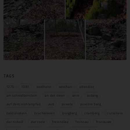
TAGS
1275
1381
adelhahn
adelhan
altendiez
am schwalbenstein
an der owen
anre
auberg
auf dem mühlenpfad
aull
auwele
auwiilre berg
balduinstein
bruchwiesen
burgberg
cramberg
cursenere
der richolf
der rode
freiendiez
frohnau
fronauwe