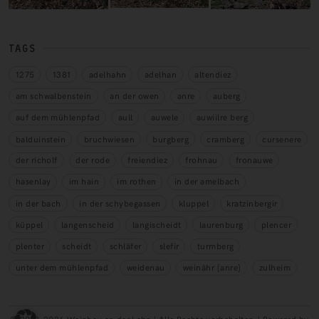
TAGS
1275
1381
adelhahn
adelhan
altendiez
am schwalbenstein
an der owen
anre
auberg
auf dem mühlenpfad
aull
auwele
auwiilre berg
balduinstein
bruchwiesen
burgberg
cramberg
cursenere
der richolf
der rode
freiendiez
frohnau
fronauwe
hasenlay
im hain
im rothen
in der amelbach
in der bach
in der schybegassen
kluppel
kratzinbergir
küppel
langenscheid
langischeidt
laurenburg
plencer
plenter
scheidt
schläfer
slefir
turmberg
unter dem mühlenpfad
weidenau
weinähr (anre)
zulheim