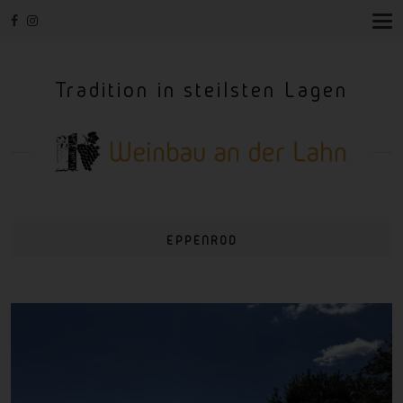
T
O
G
G
Tradition in steilsten Lagen
L
E
N
A
V
I
G
A
T
I
EPPENROD
O
N