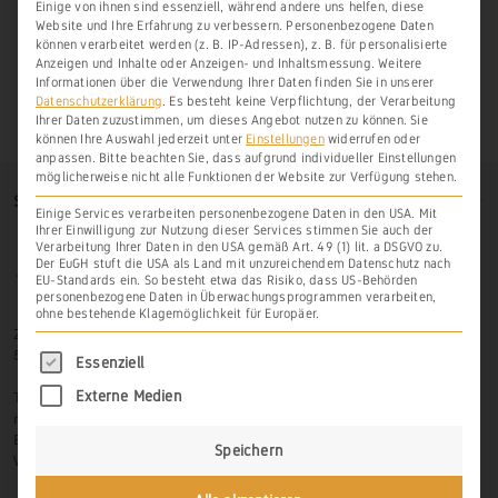
Einige von ihnen sind essenziell, während andere uns helfen, diese
Website und Ihre Erfahrung zu verbessern.
Personenbezogene Daten
können verarbeitet werden (z. B. IP-Adressen), z. B. für personalisierte
Anzeigen und Inhalte oder Anzeigen- und Inhaltsmessung.
Weitere
Informationen über die Verwendung Ihrer Daten finden Sie in unserer
Datenschutzerklärung
.
Es besteht keine Verpflichtung, der Verarbeitung
Ihrer Daten zuzustimmen, um dieses Angebot nutzen zu können.
Sie
können Ihre Auswahl jederzeit unter
Einstellungen
widerrufen oder
anpassen.
Bitte beachten Sie, dass aufgrund individueller Einstellungen
möglicherweise nicht alle Funktionen der Website zur Verfügung stehen.
SO FINDEN SIE UNS
Einige Services verarbeiten personenbezogene Daten in den USA. Mit
Ihrer Einwilligung zur Nutzung dieser Services stimmen Sie auch der
Verarbeitung Ihrer Daten in den USA gemäß Art. 49 (1) lit. a DSGVO zu.
Der EuGH stuft die USA als Land mit unzureichendem Datenschutz nach
EU-Standards ein. So besteht etwa das Risiko, dass US-Behörden
personenbezogene Daten in Überwachungsprogrammen verarbeiten,
ohne bestehende Klagemöglichkeit für Europäer.
Zur Hasenlay 10
56379 Scheidt
Es folgt eine Liste der Service-Gruppen, für di
Essenziell
Tel.: 06439-326 523
Externe Medien
mobil: 0171-3445599
Email: info@weinbau-an-der-lahn.de
Speichern
Web:
www.weinbau-an-der-lahn.de