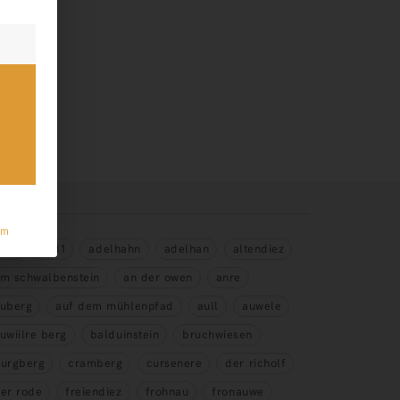
AGS
um
275
1381
adelhahn
adelhan
altendiez
m schwalbenstein
an der owen
anre
uberg
auf dem mühlenpfad
aull
auwele
uwiilre berg
balduinstein
bruchwiesen
urgberg
cramberg
cursenere
der richolf
er rode
freiendiez
frohnau
fronauwe