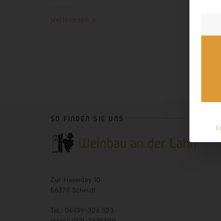
Weiterlesen
SO FINDEN SIE UNS
C
Zur Hasenlay 10
56379 Scheidt
Tel.: 06439-326 523
mobil: 0171-3445599