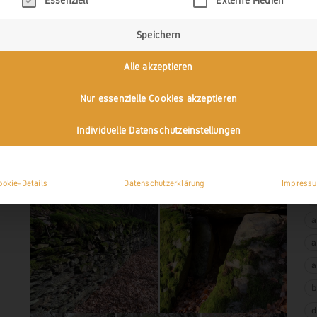
Essenziell
Externe Medien
Speichern
Alle akzeptieren
Nur essenzielle Cookies akzeptieren
Individuelle Datenschutzeinstellungen
IMPRESSIONEN
T
ookie-Details
Datenschutzerklärung
Impress
1
a
a
a
b
d