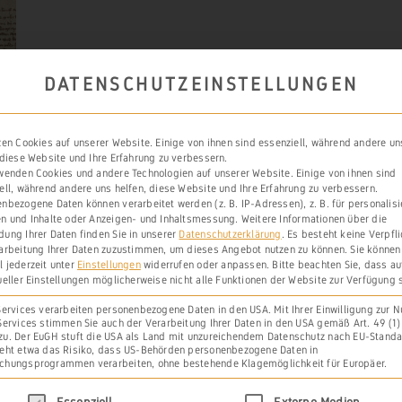
DATENSCHUTZEINSTELLUNGEN
zen Cookies auf unserer Website. Einige von ihnen sind essenziell, während andere un
 diese Website und Ihre Erfahrung zu verbessern.
wenden Cookies und andere Technologien auf unserer Website. Einige von ihnen sind
ell, während andere uns helfen, diese Website und Ihre Erfahrung zu verbessern.
nbezogene Daten können verarbeitet werden (z. B. IP-Adressen), z. B. für personalisi
n und Inhalte oder Anzeigen- und Inhaltsmessung.
Weitere Informationen über die
ung Ihrer Daten finden Sie in unserer
Datenschutzerklärung
.
Es besteht keine Verpfl
se
,
arbeitung Ihrer Daten zuzustimmen, um dieses Angebot nutzen zu können.
Sie können
 jederzeit unter
Einstellungen
widerrufen oder anpassen.
Bitte beachten Sie, dass a
ueller Einstellungen möglicherweise nicht alle Funktionen der Website zur Verfügung 
Services verarbeiten personenbezogene Daten in den USA. Mit Ihrer Einwilligung zur 
Services stimmen Sie auch der Verarbeitung Ihrer Daten in den USA gemäß Art. 49 (1) l
u. Der EuGH stuft die USA als Land mit unzureichendem Datenschutz nach EU-Standa
eht etwa das Risiko, dass US-Behörden personenbezogene Daten in
chungsprogrammen verarbeiten, ohne bestehende Klagemöglichkeit für Europäer.
olgt eine Liste der Service-Gruppen, für die eine 