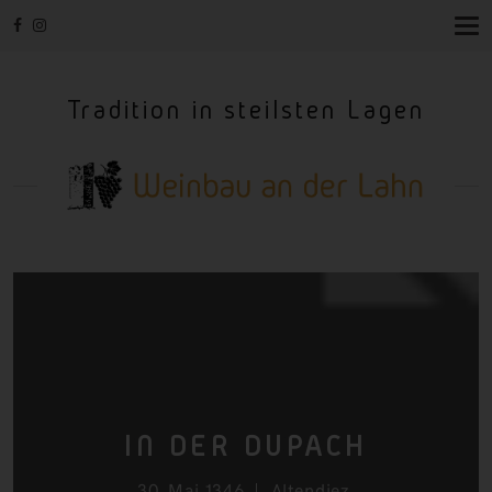
T
O
G
G
Tradition in steilsten Lagen
L
E
N
A
V
I
G
A
T
I
O
N
IN DER
DUPACH
30. Mai 1346
Altendiez
,