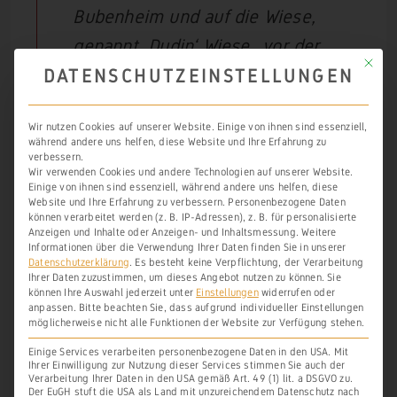
Bubenheim und auf die Wiese,
genannt ‚Dudin‘ Wiese, ‚vor der
Mit die
Marke‘ gelegen, die der Pfarre zu
DATENSCHUTZEINSTELLUNGEN
Diez eine Gans und Henne von
Wir nutzen Cookies auf unserer Website. Einige von ihnen sind essenziell,
Birlenbach (‚Birril-‚) eine Gans und
während andere uns helfen, diese Website und Ihre Erfahrung zu
verbessern.
ein Huhn zinst. Sie haben die
Wir verwenden Cookies und andere Technologien auf unserer Website.
Einige von ihnen sind essenziell, während andere uns helfen, diese
Unterpfänder dem Kanoniker vor
Website und Ihre Erfahrung zu verbessern.
Personenbezogene Daten
der Brücke zu Diez vor Werner von
können verarbeitet werden (z. B. IP-Adressen), z. B. für personalisierte
Anzeigen und Inhalte oder Anzeigen- und Inhaltsmessung.
Weitere
Staffel, Schultheiß zu Aull (‚Aule‘),
Informationen über die Verwendung Ihrer Daten finden Sie in unserer
Datenschutzerklärung
.
Es besteht keine Verpflichtung, der Verarbeitung
dem Heimbürgen und den
Ihrer Daten zuzustimmen, um dieses Angebot nutzen zu können.
Sie
können Ihre Auswahl jederzeit unter
Einstellungen
widerrufen oder
Nachbaren mit Halm und Mund
anpassen.
Bitte beachten Sie, dass aufgrund individueller Einstellungen
möglicherweise nicht alle Funktionen der Website zur Verfügung stehen.
aufgetragen, wie in der Grafschaft
Einige Services verarbeiten personenbezogene Daten in den USA. Mit
Diez rechtsüblich und
Ihrer Einwilligung zur Nutzung dieser Services stimmen Sie auch der
Verarbeitung Ihrer Daten in den USA gemäß Art. 49 (1) lit. a DSGVO zu.
Der EuGH stuft die USA als Land mit unzureichendem Datenschutz nach
Landesgewohnheit ist. Sie sollen