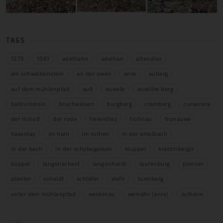
TAGS
1275
1381
adelhahn
adelhan
altendiez
am schwalbenstein
an der owen
anre
auberg
auf dem mühlenpfad
aull
auwele
auwiilre berg
balduinstein
bruchwiesen
burgberg
cramberg
cursenere
der richolf
der rode
freiendiez
frohnau
fronauwe
hasenlay
im hain
im rothen
in der amelbach
in der bach
in der schybegassen
kluppel
kratzinbergir
küppel
langenscheid
langischeidt
laurenburg
plencer
plenter
scheidt
schläfer
slefir
turmberg
unter dem mühlenpfad
weidenau
weinähr (anre)
zulheim