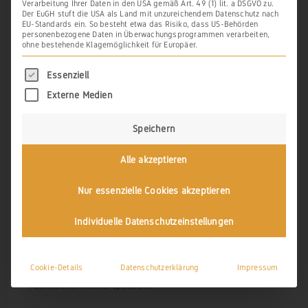
Verarbeitung Ihrer Daten in den USA gemäß Art. 49 (1) lit. a DSGVO zu.
Der EuGH stuft die USA als Land mit unzureichendem Datenschutz nach
EU-Standards ein. So besteht etwa das Risiko, dass US-Behörden
personenbezogene Daten in Überwachungsprogrammen verarbeiten,
ohne bestehende Klagemöglichkeit für Europäer.
Es folgt eine Liste der Service-Gruppen, für di
Essenziell
SCHREIBE EINEN KOMMENTAR
Deine E-Mail-Adresse wird nicht veröffentlicht.
Erforderliche Felder
Externe Medien
sind mit
*
markiert
Speichern
Alle akzeptieren
Nur essenzielle Cookies akzeptieren
Individuelle Datenschutzeinstellungen
Cookie-Details
Datenschutzerklärung
Impressum
Name, E-Mail-Adresse und Website in diesem Browser für meinen
nächsten Kommentar speichern.