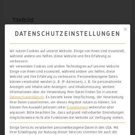
Titelbild:
Kartenaufnahme der Rheinlande durch
Mit die
DATENSCHUTZEINSTELLUNGEN
Tranchot und von Müffling (1803 – 1820)
© GeoBasis-DE / LVermGeoRP (2025), dl-
Wir nutzen Cookies auf unserer Website. Einige von ihnen sind essenziell,
de/by-2-0, http://www.lvermgeo.rlp.de,
während andere uns helfen, diese Website und Ihre Erfahrung zu
verbessern.
Originale im Besitz der Kartenabteilung
Wir verwenden Cookies und andere Technologien auf unserer Website.
Einige von ihnen sind essenziell, während andere uns helfen, diese
der Staatsbibliothek zu Berlin
Website und Ihre Erfahrung zu verbessern.
Personenbezogene Daten
können verarbeitet werden (z. B. IP-Adressen), z. B. für personalisierte
Anzeigen und Inhalte oder Anzeigen- und Inhaltsmessung.
Weitere
Informationen über die Verwendung Ihrer Daten finden Sie in unserer
Datenschutzerklärung
.
Es besteht keine Verpflichtung, der Verarbeitung
DRUCKEN
PDF
EBOOK
Ihrer Daten zuzustimmen, um dieses Angebot nutzen zu können.
Sie
können Ihre Auswahl jederzeit unter
Einstellungen
widerrufen oder
anpassen.
Bitte beachten Sie, dass aufgrund individueller Einstellungen
möglicherweise nicht alle Funktionen der Website zur Verfügung stehen.
Einige Services verarbeiten personenbezogene Daten in den USA. Mit
Ihrer Einwilligung zur Nutzung dieser Services stimmen Sie auch der