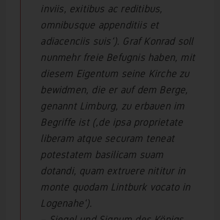
inviis, exitibus ac reditibus,
omnibusque appenditiis et
adiacenciis suis‘). Graf Konrad soll
nunmehr freie Befugnis haben, mit
diesem Eigentum seine Kirche zu
bewidmen, die er auf dem Berge,
genannt Limburg, zu erbauen im
Begriffe ist (‚de ipsa proprietate
liberam atque securam teneat
potestatem basilicam suam
dotandi, quam extruere nititur in
monte quodam Lintburk vocato in
Logenahe‘).
– Siegel und Signum des Königs.