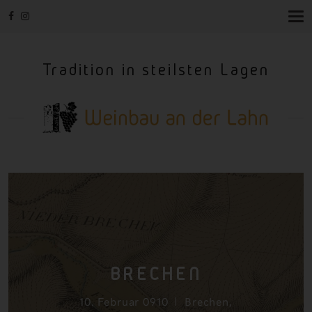
T
O
G
G
Tradition in steilsten Lagen
L
E
N
A
V
I
G
A
T
I
O
N
BRECHEN
10. Februar 0910
Brechen
,