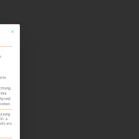
Mit diesem Button wird der Dialog geschlossen. Seine Funktionalität ist identi
s
erte
ichtung,
 Ihre
ufgrund
stehen.
Nutzung
it. a
rds ein.