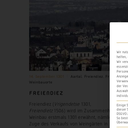
Wir nut
helfen,
Wir ver
essenzi
Persone
14. September 1301
Aartal
,
Freiendiez
,
Frühere
Anzeige
Verwend
Weinbauorte
der Ver
Auswahl
FREIENDIEZ
individ
Freiendiez (
Vrigendetse
1301,
Einige 
dieser 
Freiendietz
1506) wird im Zusammenhang mit
DSGVO z
Weinbau erstmals 1301 erwähnt, nämlich im
So best
Überwa
Zuge des Verkaufs von Weingärten in