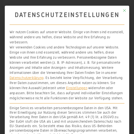
Man darf schlussfolgern, dass eben jene,
Mit die
DATENSCHUTZEINSTELLUNGEN
dem (Nonnen-) Kloster Bärbach
gehörenden Weingärten als die
Wir nutzen Cookies auf unserer Website. Einige von ihnen sind essenziell,
während andere uns helfen, diese Website und Ihre Erfahrung zu
Jungfrauenweingärten
bezeichnet
verbessern.
wurden.
Wir verwenden Cookies und andere Technologien auf unserer Website.
Einige von ihnen sind essenziell, während andere uns helfen, diese
Website und Ihre Erfahrung zu verbessern.
Personenbezogene Daten
können verarbeitet werden (z. B. IP-Adressen), z. B. für personalisierte
1567 fielen die Güter des Klosters
Anzeigen und Inhalte oder Anzeigen- und Inhaltsmessung.
Weitere
Informationen über die Verwendung Ihrer Daten finden Sie in unserer
Bärbach im Zuge seiner Aufhebung an
Datenschutzerklärung
.
Es besteht keine Verpflichtung, der Verarbeitung
Landgraf Philipp, Graf von
Ihrer Daten zuzustimmen, um dieses Angebot nutzen zu können.
Sie
können Ihre Auswahl jederzeit unter
Einstellungen
widerrufen oder
Katzenelnbogen, Diez, Ziegenhain und
anpassen.
Bitte beachten Sie, dass aufgrund individueller Einstellungen
möglicherweise nicht alle Funktionen der Website zur Verfügung stehen.
Nidda. Sein Sohn, Philipp der Jüngere,
Einige Services verarbeiten personenbezogene Daten in den USA. Mit
verkaufte sie 1568 in dessen Auftrag.
Ihrer Einwilligung zur Nutzung dieser Services stimmen Sie auch der
Verarbeitung Ihrer Daten in den USA gemäß Art. 49 (1) lit. a DSGVO zu.
(vgl.
HHStAW, Bestand 12, Nr. 240
).
Der EuGH stuft die USA als Land mit unzureichendem Datenschutz nach
EU-Standards ein. So besteht etwa das Risiko, dass US-Behörden
personenbezogene Daten in Überwachungsprogrammen verarbeiten,