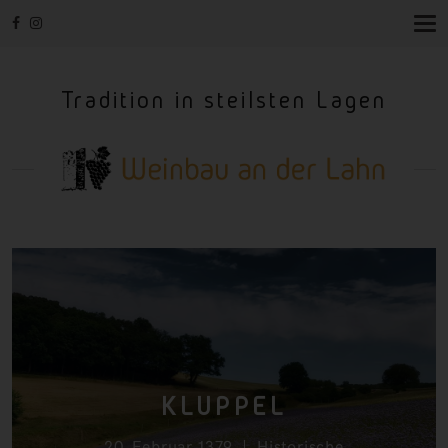
T
O
G
G
Tradition in steilsten Lagen
L
E
N
A
V
I
G
A
T
I
O
N
KLUPPEL
20. Februar 1379
Historische