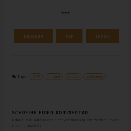
***
DRUCKEN
PDF
EBOOK
Tags:
1379
kluppel
küppel
steinsberg
SCHREIBE EINEN KOMMENTAR
Deine E-Mail-Adresse wird nicht veröffentlicht.
Erforderliche Felder
sind mit
*
markiert