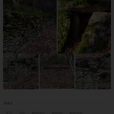
TAGS
1275
1381
adelhahn
adelhan
altendiez