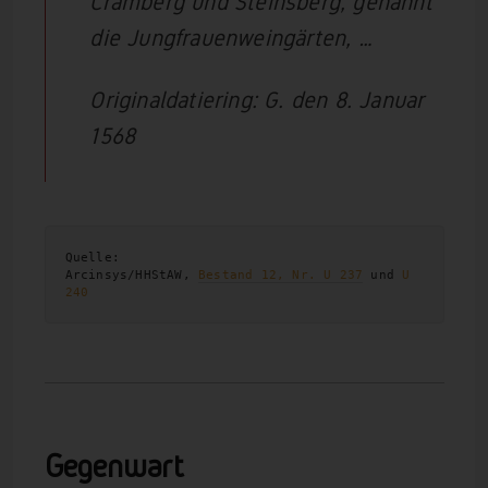
Cramberg und Steinsberg, genannt
die
Jungfrauenweingärten
, …
Originaldatiering: G. den 8. Januar
1568
Quelle:
Arcinsys/HHStAW, 
Bestand 12, Nr. U 237
 und 
U 
240
Gegenwart