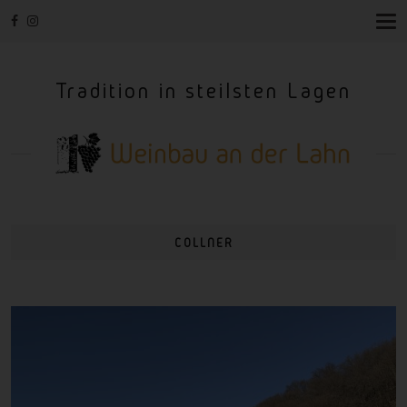
T
O
G
G
Tradition in steilsten Lagen
L
E
N
A
V
I
G
A
T
I
COLLNER
O
N