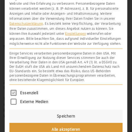
Website und Ihre Erfahrung zu verbessern.
Personenbezogene Daten
können verarbeitet werden (z. B. IP-Adressen), z. B. für personalisierte
Anzeigen und Inhalte oder Anzeigen- und Inhaltsmessung.
Weitere
Informationen über die Verwendung Ihrer Daten finden Sie in unserer
Datenschutzerklärung
.
Es besteht keine Verpflichtung, der Verarbeitung
Ihrer Daten zuzustimmen, um dieses Angebot nutzen zu können.
Sie
können Ihre Auswahl jederzeit unter
Einstellungen
widerrufen oder
anpassen.
Bitte beachten Sie, dass aufgrund individueller Einstellungen
möglicherweise nicht alle Funktionen der Website zur Verfügung stehen.
SO FINDEN SIE UNS
Einige Services verarbeiten personenbezogene Daten in den USA. Mit
Ihrer Einwilligung zur Nutzung dieser Services stimmen Sie auch der
Verarbeitung Ihrer Daten in den USA gemäß Art. 49 (1) lit. a DSGVO zu.
Der EuGH stuft die USA als Land mit unzureichendem Datenschutz nach
EU-Standards ein. So besteht etwa das Risiko, dass US-Behörden
personenbezogene Daten in Überwachungsprogrammen verarbeiten,
ohne bestehende Klagemöglichkeit für Europäer.
Zur Hasenlay 10
56379 Scheidt
Es folgt eine Liste der Service-Gruppen, für di
Essenziell
Tel.: 06439-326 523
Externe Medien
mobil: 0171-3445599
Email: info@weinbau-an-der-lahn.de
Web:
www.weinbau-an-der-lahn.de
Speichern
Alle akzeptieren