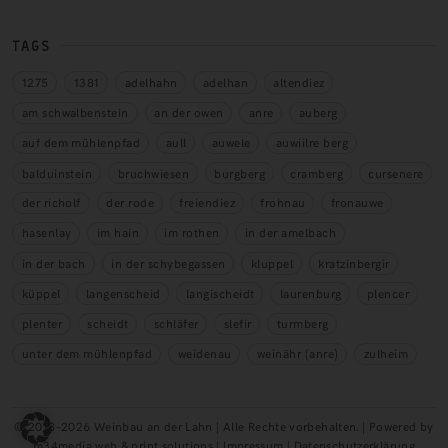
TAGS
1275
1381
adelhahn
adelhan
altendiez
am schwalbenstein
an der owen
anre
auberg
auf dem mühlenpfad
aull
auwele
auwiilre berg
balduinstein
bruchwiesen
burgberg
cramberg
cursenere
der richolf
der rode
freiendiez
frohnau
fronauwe
hasenlay
im hain
im rothen
in der amelbach
in der bach
in der schybegassen
kluppel
kratzinbergir
küppel
langenscheid
langischeidt
laurenburg
plencer
plenter
scheidt
schläfer
slefir
turmberg
unter dem mühlenpfad
weidenau
weinähr (anre)
zulheim
© 2018–2026 Weinbau an der Lahn | Alle Rechte vorbehalten. | Powered by
m34media web & print solutions |
Impressum
|
Datenschutzerklärung