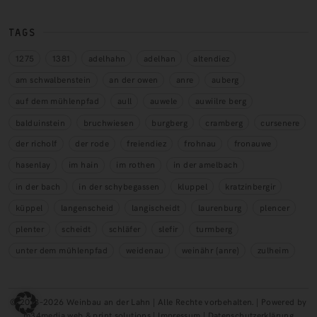
TAGS
1275
1381
adelhahn
adelhan
altendiez
am schwalbenstein
an der owen
anre
auberg
auf dem mühlenpfad
aull
auwele
auwiilre berg
balduinstein
bruchwiesen
burgberg
cramberg
cursenere
der richolf
der rode
freiendiez
frohnau
fronauwe
hasenlay
im hain
im rothen
in der amelbach
in der bach
in der schybegassen
kluppel
kratzinbergir
küppel
langenscheid
langischeidt
laurenburg
plencer
plenter
scheidt
schläfer
slefir
turmberg
unter dem mühlenpfad
weidenau
weinähr (anre)
zulheim
© 2018–2026 Weinbau an der Lahn | Alle Rechte vorbehalten. | Powered by
m34media web & print solutions |
Impressum
|
Datenschutzerklärung