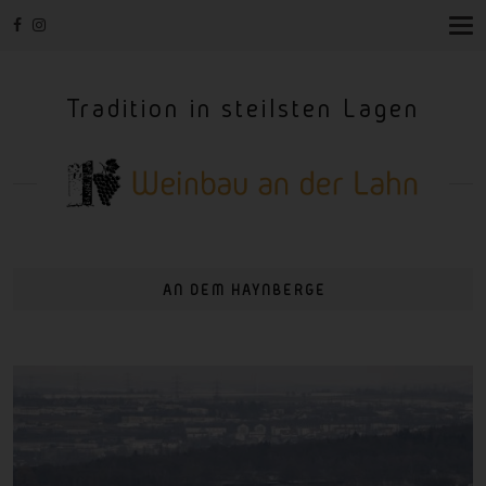
T
O
G
G
Tradition in steilsten Lagen
L
E
N
A
V
I
G
A
T
I
AN DEM HAYNBERGE
O
N