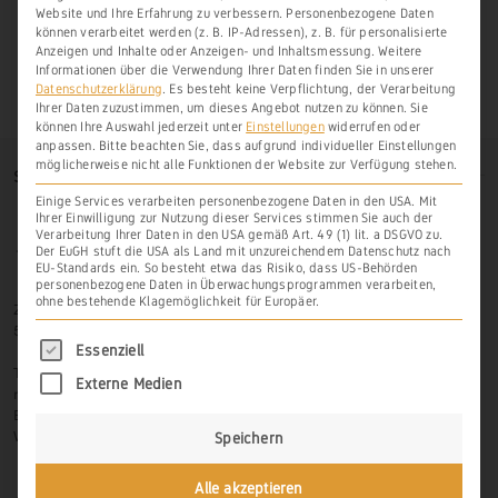
Website und Ihre Erfahrung zu verbessern.
Personenbezogene Daten
können verarbeitet werden (z. B. IP-Adressen), z. B. für personalisierte
Anzeigen und Inhalte oder Anzeigen- und Inhaltsmessung.
Weitere
Informationen über die Verwendung Ihrer Daten finden Sie in unserer
Datenschutzerklärung
.
Es besteht keine Verpflichtung, der Verarbeitung
Ihrer Daten zuzustimmen, um dieses Angebot nutzen zu können.
Sie
können Ihre Auswahl jederzeit unter
Einstellungen
widerrufen oder
anpassen.
Bitte beachten Sie, dass aufgrund individueller Einstellungen
möglicherweise nicht alle Funktionen der Website zur Verfügung stehen.
SO FINDEN SIE UNS
Einige Services verarbeiten personenbezogene Daten in den USA. Mit
Ihrer Einwilligung zur Nutzung dieser Services stimmen Sie auch der
Verarbeitung Ihrer Daten in den USA gemäß Art. 49 (1) lit. a DSGVO zu.
Der EuGH stuft die USA als Land mit unzureichendem Datenschutz nach
EU-Standards ein. So besteht etwa das Risiko, dass US-Behörden
personenbezogene Daten in Überwachungsprogrammen verarbeiten,
ohne bestehende Klagemöglichkeit für Europäer.
Zur Hasenlay 10
56379 Scheidt
Es folgt eine Liste der Service-Gruppen, für di
Essenziell
Tel.: 06439-326 523
Externe Medien
mobil: 0171-3445599
Email: info@weinbau-an-der-lahn.de
Web:
www.weinbau-an-der-lahn.de
Speichern
Alle akzeptieren