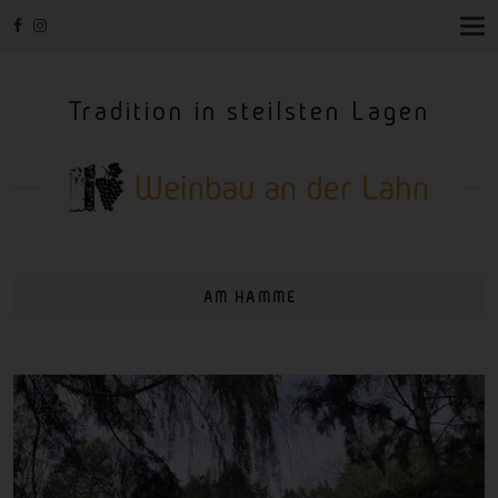
T
O
G
G
Tradition in steilsten Lagen
L
E
N
A
V
I
G
A
T
I
AM HAMME
O
N