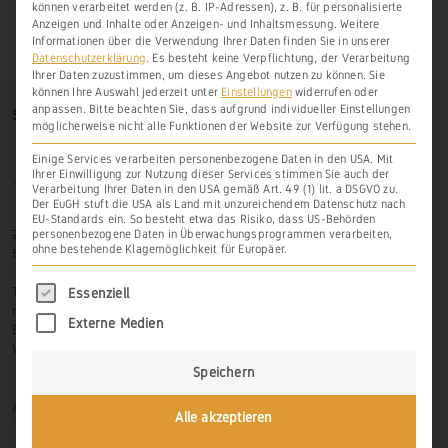
können verarbeitet werden (z. B. IP-Adressen), z. B. für personalisierte
Anzeigen und Inhalte oder Anzeigen- und Inhaltsmessung.
Weitere
Informationen über die Verwendung Ihrer Daten finden Sie in unserer
Datenschutzerklärung
.
Es besteht keine Verpflichtung, der Verarbeitung
Ihrer Daten zuzustimmen, um dieses Angebot nutzen zu können.
Sie
können Ihre Auswahl jederzeit unter
Einstellungen
widerrufen oder
anpassen.
Bitte beachten Sie, dass aufgrund individueller Einstellungen
SO FINDEN SIE UNS
möglicherweise nicht alle Funktionen der Website zur Verfügung stehen.
Einige Services verarbeiten personenbezogene Daten in den USA. Mit
Ihrer Einwilligung zur Nutzung dieser Services stimmen Sie auch der
Verarbeitung Ihrer Daten in den USA gemäß Art. 49 (1) lit. a DSGVO zu.
Der EuGH stuft die USA als Land mit unzureichendem Datenschutz nach
EU-Standards ein. So besteht etwa das Risiko, dass US-Behörden
Zur Hasenlay 10
personenbezogene Daten in Überwachungsprogrammen verarbeiten,
ohne bestehende Klagemöglichkeit für Europäer.
56379 Scheidt
Es folgt eine Liste der Service-Gruppen, für di
Tel.: 06439-326 523
Essenziell
mobil: 0171-3445599
Externe Medien
Email: info@weinbau-an-der-lahn.de
Web:
www.weinbau-an-der-lahn.de
Speichern
Anmelden
Alle akzeptieren