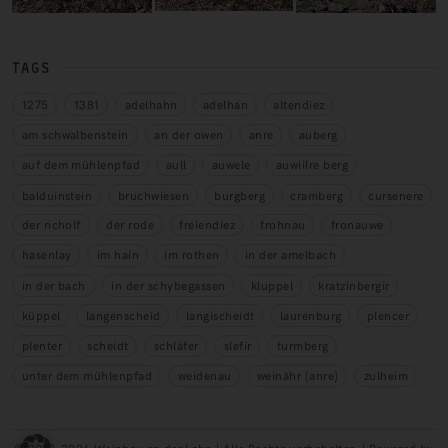
TAGS
1275
1381
adelhahn
adelhan
altendiez
am schwalbenstein
an der owen
anre
auberg
auf dem mühlenpfad
aull
auwele
auwiilre berg
balduinstein
bruchwiesen
burgberg
cramberg
cursenere
der richolf
der rode
freiendiez
frohnau
fronauwe
hasenlay
im hain
im rothen
in der amelbach
in der bach
in der schybegassen
kluppel
kratzinbergir
küppel
langenscheid
langischeidt
laurenburg
plencer
plenter
scheidt
schläfer
slefir
turmberg
unter dem mühlenpfad
weidenau
weinähr (anre)
zulheim