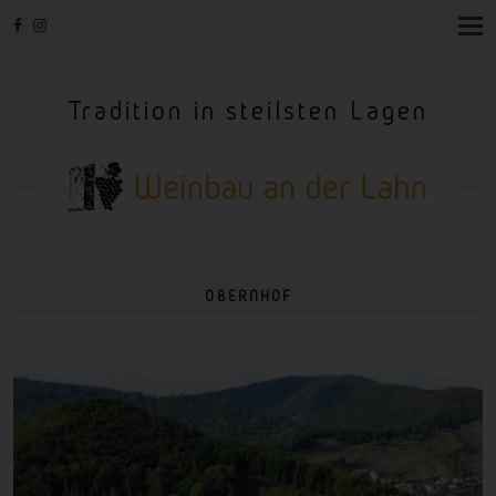
T
O
G
G
Tradition in steilsten Lagen
L
E
N
A
V
I
G
A
T
I
OBERNHOF
O
N