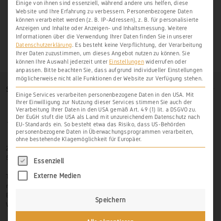
Einige von ihnen sind essenziell, während andere uns helfen, diese
Website und Ihre Erfahrung zu verbessern.
Personenbezogene Daten
können verarbeitet werden (z. B. IP-Adressen), z. B. für personalisierte
Anzeigen und Inhalte oder Anzeigen- und Inhaltsmessung.
Weitere
Informationen über die Verwendung Ihrer Daten finden Sie in unserer
Datenschutzerklärung
.
Es besteht keine Verpflichtung, der Verarbeitung
Ihrer Daten zuzustimmen, um dieses Angebot nutzen zu können.
Sie
können Ihre Auswahl jederzeit unter
Einstellungen
widerrufen oder
anpassen.
Bitte beachten Sie, dass aufgrund individueller Einstellungen
möglicherweise nicht alle Funktionen der Website zur Verfügung stehen.
SO FINDEN SIE UNS
Einige Services verarbeiten personenbezogene Daten in den USA. Mit
Ihrer Einwilligung zur Nutzung dieser Services stimmen Sie auch der
Verarbeitung Ihrer Daten in den USA gemäß Art. 49 (1) lit. a DSGVO zu.
Der EuGH stuft die USA als Land mit unzureichendem Datenschutz nach
EU-Standards ein. So besteht etwa das Risiko, dass US-Behörden
personenbezogene Daten in Überwachungsprogrammen verarbeiten,
ohne bestehende Klagemöglichkeit für Europäer.
Zur Hasenlay 10
56379 Scheidt
Es folgt eine Liste der Service-Gruppen, für di
Essenziell
Tel.: 06439-326 523
Externe Medien
mobil: 0171-3445599
Email: info@weinbau-an-der-lahn.de
Speichern
Web:
www.weinbau-an-der-lahn.de