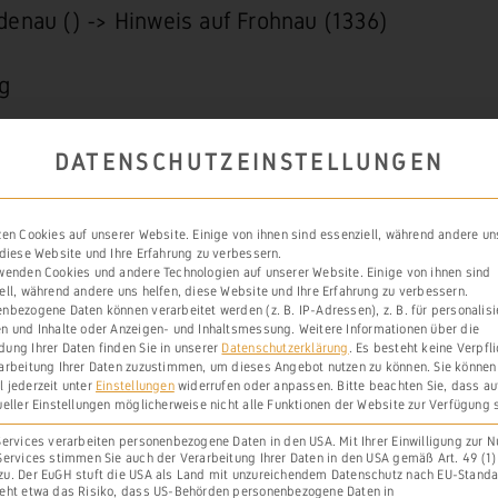
enau () -> Hinweis auf Frohnau (1336)
g
DATENSCHUTZEINSTELLUNGEN
n im
Scheidter
Lahnbogen gegenüber
Cramberg
tr
zen Cookies auf unserer Website. Einige von ihnen sind essenziell, während andere un
g
Auf der Weidenau
(früher
Wydenarche (1319), W
 diese Website und Ihre Erfahrung zu verbessern.
wenden Cookies und andere Technologien auf unserer Website. Einige von ihnen sind
r
Weidenauwe
).
ell, während andere uns helfen, diese Website und Ihre Erfahrung zu verbessern.
nbezogene Daten können verarbeitet werden (z. B. IP-Adressen), z. B. für personalisi
n und Inhalte oder Anzeigen- und Inhaltsmessung.
Weitere Informationen über die
ung Ihrer Daten finden Sie in unserer
Datenschutzerklärung
.
Es besteht keine Verpfl
arbeitung Ihrer Daten zuzustimmen, um dieses Angebot nutzen zu können.
Sie können
 jederzeit unter
Einstellungen
widerrufen oder anpassen.
Bitte beachten Sie, dass a
ueller Einstellungen möglicherweise nicht alle Funktionen der Website zur Verfügung 
Services verarbeiten personenbezogene Daten in den USA. Mit Ihrer Einwilligung zur 
Services stimmen Sie auch der Verarbeitung Ihrer Daten in den USA gemäß Art. 49 (1) l
u. Der EuGH stuft die USA als Land mit unzureichendem Datenschutz nach EU-Standa
eht etwa das Risiko, dass US-Behörden personenbezogene Daten in