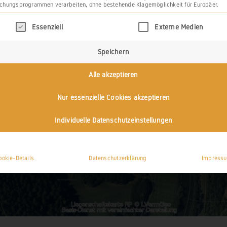
chungsprogrammen verarbeiten, ohne bestehende Klagemöglichkeit für Europäer.
olgt eine Liste der Service-Gruppen, für die eine 
Essenziell
Externe Medien
Speichern
Alle akzeptieren
Nur essenzielle Cookies akzeptieren
Individuelle Datenschutzeinstellungen
ookie-Details
Datenschutzerklärung
Impress