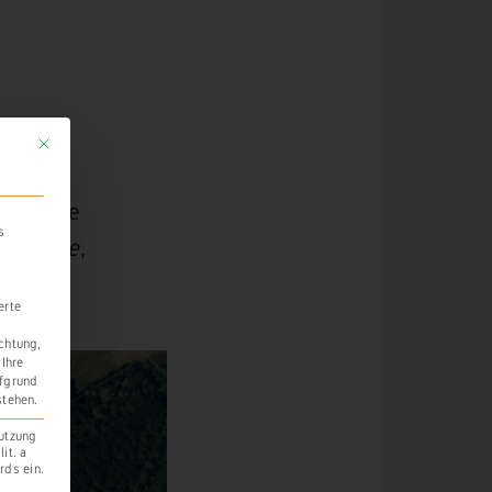
Mit diesem Button wird der Dialog geschlossen. Seine Funktionalität ist identi
agen die
s
ydenauwe
,
erte
ichtung,
 Ihre
ufgrund
stehen.
Nutzung
it. a
rds ein.