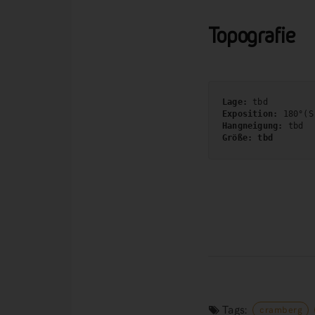
Topografie
Lage: 
tbd
Exposition:
 180°(S
Hangneigung:
 tbd
Größe: tbd
Tags:
cramberg