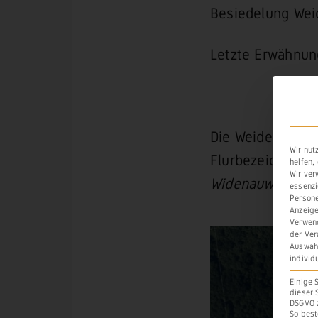
Besiedelung Weid
Letzte Erwähnun
Die Weidefläche
Wir nut
Flurbezeichnun
helfen,
Wir ver
Widenauwe
ode
essenzi
Persone
Anzeige
Verwend
der Ver
Auswahl
individ
Einige 
dieser 
DSGVO z
So best