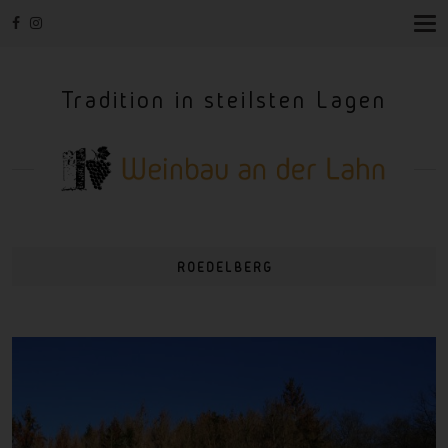
T
O
G
G
Tradition in steilsten Lagen
L
E
N
A
V
I
G
A
T
I
ROEDELBERG
O
N