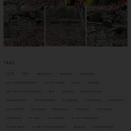
TAGS
1275
1381
adelhahn
adelhan
altendiez
am schwalbenstein
an der owen
anre
auberg
auf dem mühlenpfad
aull
auwele
auwiilre berg
balduinstein
bruchwiesen
burgberg
cramberg
cursenere
der richolf
der rode
freiendiez
frohnau
fronauwe
hasenlay
im hain
im rothen
in der amelbach
in der bach
in der schybegassen
kluppel
kratzinbergir