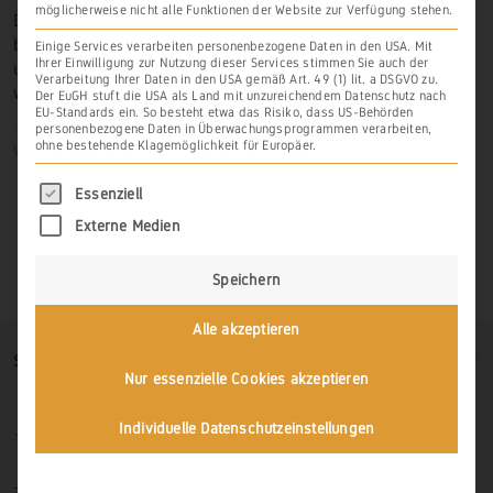
möglicherweise nicht alle Funktionen der Website zur Verfügung stehen.
Der erste bekannten Hinweis datiert Weinbau bei
Aull
bereits für das beginnende 13. Jahrhundert. Der erste
Einige Services verarbeiten personenbezogene Daten in den USA. Mit
Ihrer Einwilligung zur Nutzung dieser Services stimmen Sie auch der
urkundliche Nachweis kann erst für
1275
geführt
Verarbeitung Ihrer Daten in den USA gemäß Art. 49 (1) lit. a DSGVO zu.
werden.
Der EuGH stuft die USA als Land mit unzureichendem Datenschutz nach
EU-Standards ein. So besteht etwa das Risiko, dass US-Behörden
personenbezogene Daten in Überwachungsprogrammen verarbeiten,
ohne bestehende Klagemöglichkeit für Europäer.
Weiterlesen
Es folgt eine Liste der Service-Gruppen, für di
Essenziell
Externe Medien
Speichern
Alle akzeptieren
SO FINDEN SIE UNS
Nur essenzielle Cookies akzeptieren
Individuelle Datenschutzeinstellungen
Zur Hasenlay 10