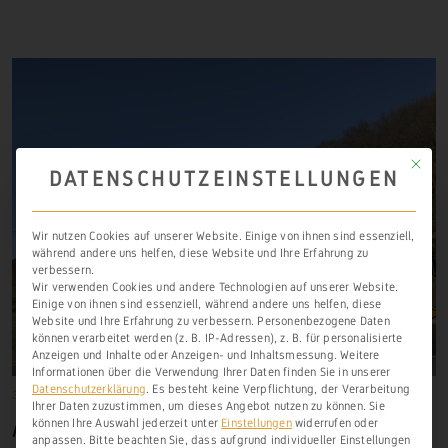
Mit die
DATENSCHUTZEINSTELLUNGEN
Wir nutzen Cookies auf unserer Website. Einige von ihnen sind essenziell,
während andere uns helfen, diese Website und Ihre Erfahrung zu
verbessern.
Wir verwenden Cookies und andere Technologien auf unserer Website.
Einige von ihnen sind essenziell, während andere uns helfen, diese
Website und Ihre Erfahrung zu verbessern.
Personenbezogene Daten
können verarbeitet werden (z. B. IP-Adressen), z. B. für personalisierte
Anzeigen und Inhalte oder Anzeigen- und Inhaltsmessung.
Weitere
Informationen über die Verwendung Ihrer Daten finden Sie in unserer
Datenschutzerklärung
.
Es besteht keine Verpflichtung, der Verarbeitung
31. Dezember 1275
Aull
,
Frühere Weinbauorte
Ihrer Daten zuzustimmen, um dieses Angebot nutzen zu können.
Sie
können Ihre Auswahl jederzeit unter
Einstellungen
widerrufen oder
AULL
anpassen.
Bitte beachten Sie, dass aufgrund individueller Einstellungen