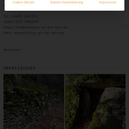
Cookie-Details
Datenschutzerklärung
Impressum
56379 Scheidt
Tel.: 06439-326 523
mobil: 0171-3445599
Email: info@weinbau-an-der-lahn.de
Web:
www.weinbau-an-der-lahn.de
Anmelden
IMPRESSIONEN