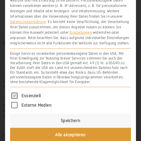
Website und Ihre Erfahrung zu verbessern.
Personenbezogene Daten
können verarbeitet werden (z. B. IP-Adressen), z. B. für personalisierte
Anzeigen und Inhalte oder Anzeigen- und Inhaltsmessung.
Weitere
Informationen über die Verwendung Ihrer Daten finden Sie in unserer
Datenschutzerklärung
.
Es besteht keine Verpflichtung, der Verarbeitung
Ihrer Daten zuzustimmen, um dieses Angebot nutzen zu können.
Sie
können Ihre Auswahl jederzeit unter
Einstellungen
widerrufen oder
anpassen.
Bitte beachten Sie, dass aufgrund individueller Einstellungen
SO FINDEN SIE UNS
möglicherweise nicht alle Funktionen der Website zur Verfügung stehen.
Einige Services verarbeiten personenbezogene Daten in den USA. Mit
Ihrer Einwilligung zur Nutzung dieser Services stimmen Sie auch der
Verarbeitung Ihrer Daten in den USA gemäß Art. 49 (1) lit. a DSGVO zu.
Der EuGH stuft die USA als Land mit unzureichendem Datenschutz nach
EU-Standards ein. So besteht etwa das Risiko, dass US-Behörden
personenbezogene Daten in Überwachungsprogrammen verarbeiten,
Zur Hasenlay 10
ohne bestehende Klagemöglichkeit für Europäer.
56379 Scheidt
Es folgt eine Liste der Service-Gruppen, für di
Essenziell
Tel.: 06439-326 523
mobil: 0171-3445599
Externe Medien
Email: info@weinbau-an-der-lahn.de
Web:
www.weinbau-an-der-lahn.de
Speichern
Anmelden
Alle akzeptieren