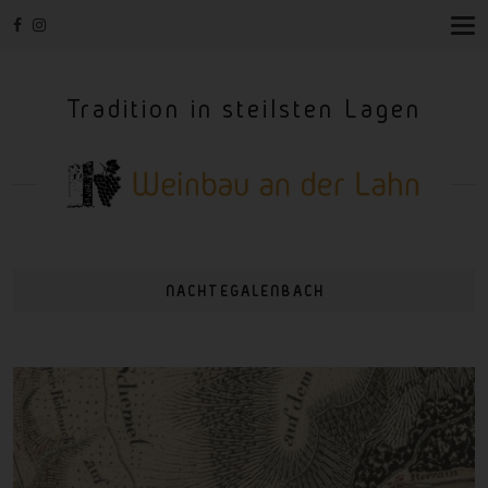
T
O
G
G
Tradition in steilsten Lagen
L
E
N
A
V
I
G
A
T
I
NACHTEGALENBACH
O
N