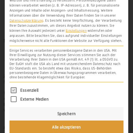
Website und Ihre Erfahrung zu verbessern.
Personenbezogene Daten
können verarbeitet werden (z. B. IP-Adressen), z. B. für personalisierte
Anzeigen und Inhalte oder Anzeigen- und Inhaltsmessung.
Weitere
Informationen über die Verwendung Ihrer Daten finden Sie in unserer
Datenschutzerklärung
.
Es besteht keine Verpflichtung, der Verarbeitung
Ihrer Daten zuzustimmen, um dieses Angebot nutzen zu können.
Sie
können Ihre Auswahl jederzeit unter
Einstellungen
widerrufen oder
anpassen.
Bitte beachten Sie, dass aufgrund individueller Einstellungen
SO FINDEN SIE UNS
möglicherweise nicht alle Funktionen der Website zur Verfügung stehen.
Einige Services verarbeiten personenbezogene Daten in den USA. Mit
Ihrer Einwilligung zur Nutzung dieser Services stimmen Sie auch der
Verarbeitung Ihrer Daten in den USA gemäß Art. 49 (1) lit. a DSGVO zu.
Der EuGH stuft die USA als Land mit unzureichendem Datenschutz nach
EU-Standards ein. So besteht etwa das Risiko, dass US-Behörden
personenbezogene Daten in Überwachungsprogrammen verarbeiten,
Zur Hasenlay 10
ohne bestehende Klagemöglichkeit für Europäer.
56379 Scheidt
Es folgt eine Liste der Service-Gruppen, für di
Essenziell
Tel.: 06439-326 523
mobil: 0171-3445599
Externe Medien
Email: info@weinbau-an-der-lahn.de
Web:
www.weinbau-an-der-lahn.de
Speichern
Anmelden
Alle akzeptieren