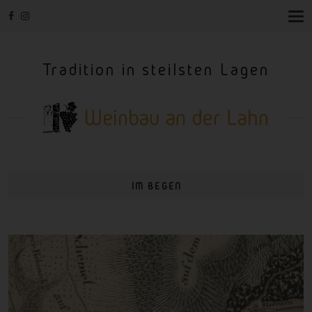
T
O
G
G
Tradition in steilsten Lagen
L
E
N
A
V
I
G
A
T
I
IM BEGEN
O
N