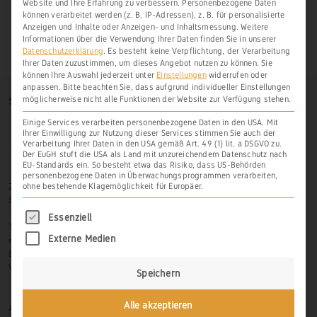
Website und Ihre Erfahrung zu verbessern.
Personenbezogene Daten
können verarbeitet werden (z. B. IP-Adressen), z. B. für personalisierte
Anzeigen und Inhalte oder Anzeigen- und Inhaltsmessung.
Weitere
Informationen über die Verwendung Ihrer Daten finden Sie in unserer
Datenschutzerklärung
.
Es besteht keine Verpflichtung, der Verarbeitung
Ihrer Daten zuzustimmen, um dieses Angebot nutzen zu können.
Sie
können Ihre Auswahl jederzeit unter
Einstellungen
widerrufen oder
anpassen.
Bitte beachten Sie, dass aufgrund individueller Einstellungen
möglicherweise nicht alle Funktionen der Website zur Verfügung stehen.
SO FINDEN SIE UNS
Einige Services verarbeiten personenbezogene Daten in den USA. Mit
Ihrer Einwilligung zur Nutzung dieser Services stimmen Sie auch der
Verarbeitung Ihrer Daten in den USA gemäß Art. 49 (1) lit. a DSGVO zu.
Der EuGH stuft die USA als Land mit unzureichendem Datenschutz nach
EU-Standards ein. So besteht etwa das Risiko, dass US-Behörden
personenbezogene Daten in Überwachungsprogrammen verarbeiten,
Zur Hasenlay 10
ohne bestehende Klagemöglichkeit für Europäer.
56379 Scheidt
Es folgt eine Liste der Service-Gruppen, für di
Essenziell
Tel.: 06439-326 523
mobil: 0171-3445599
Externe Medien
Email: info@weinbau-an-der-lahn.de
Web:
www.weinbau-an-der-lahn.de
Speichern
Alle akzeptieren
Anmelden