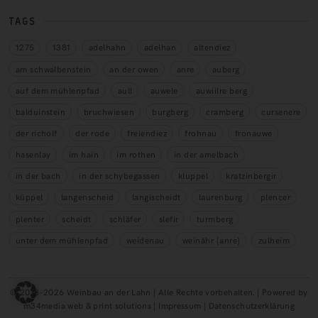
TAGS
1275
1381
adelhahn
adelhan
altendiez
am schwalbenstein
an der owen
anre
auberg
auf dem mühlenpfad
aull
auwele
auwiilre berg
balduinstein
bruchwiesen
burgberg
cramberg
cursenere
der richolf
der rode
freiendiez
frohnau
fronauwe
hasenlay
im hain
im rothen
in der amelbach
in der bach
in der schybegassen
kluppel
kratzinbergir
küppel
langenscheid
langischeidt
laurenburg
plencer
plenter
scheidt
schläfer
slefir
turmberg
unter dem mühlenpfad
weidenau
weinähr (anre)
zulheim
© 2018–2026 Weinbau an der Lahn | Alle Rechte vorbehalten. | Powered by
m34media web & print solutions |
Impressum
|
Datenschutzerklärung