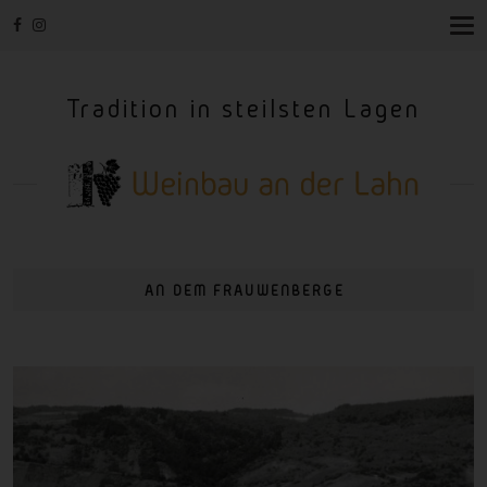
T
O
G
G
Tradition in steilsten Lagen
L
E
N
A
V
I
G
A
T
I
AN DEM FRAUWENBERGE
O
N