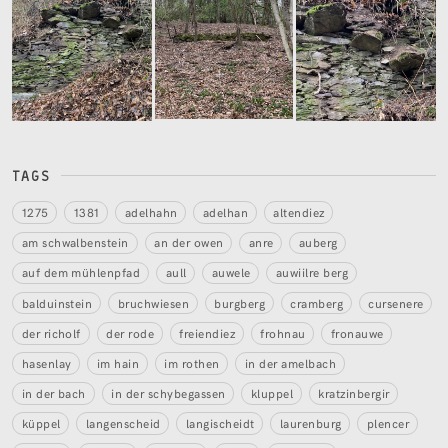
TAGS
1275
1381
adelhahn
adelhan
altendiez
am schwalbenstein
an der owen
anre
auberg
auf dem mühlenpfad
aull
auwele
auwiilre berg
balduinstein
bruchwiesen
burgberg
cramberg
cursenere
der richolf
der rode
freiendiez
frohnau
fronauwe
hasenlay
im hain
im rothen
in der amelbach
in der bach
in der schybegassen
kluppel
kratzinbergir
küppel
langenscheid
langischeidt
laurenburg
plencer