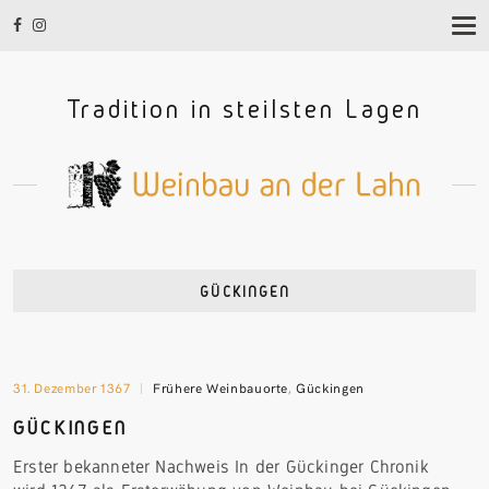
T
O
G
G
Tradition in steilsten Lagen
L
E
N
A
V
I
G
A
T
I
GÜCKINGEN
O
N
31. Dezember 1367
Frühere Weinbauorte
,
Gückingen
GÜCKINGEN
Erster bekanneter Nachweis In der Gückinger Chronik