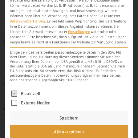
Website und Ihre Erfahrung zu verbessern.
Personenbezogene Daten
können verarbeitet werden (z. B. IP-Adressen), z. B. für personalisierte
Anzeigen und Inhalte oder Anzeigen- und Inhaltsmessung.
Weitere
Informationen über die Verwendung Ihrer Daten finden Sie in unserer
Datenschutzerklärung
.
Es besteht keine Verpflichtung, der Verarbeitung
Ihrer Daten zuzustimmen, um dieses Angebot nutzen zu können.
Sie
können Ihre Auswahl jederzeit unter
Einstellungen
widerrufen oder
anpassen.
Bitte beachten Sie, dass aufgrund individueller Einstellungen
SO FINDEN SIE UNS
möglicherweise nicht alle Funktionen der Website zur Verfügung stehen.
Einige Services verarbeiten personenbezogene Daten in den USA. Mit
Ihrer Einwilligung zur Nutzung dieser Services stimmen Sie auch der
Verarbeitung Ihrer Daten in den USA gemäß Art. 49 (1) lit. a DSGVO zu.
Der EuGH stuft die USA als Land mit unzureichendem Datenschutz nach
EU-Standards ein. So besteht etwa das Risiko, dass US-Behörden
personenbezogene Daten in Überwachungsprogrammen verarbeiten,
Zur Hasenlay 10
ohne bestehende Klagemöglichkeit für Europäer.
56379 Scheidt
Es folgt eine Liste der Service-Gruppen, für di
Essenziell
Tel.: 06439-326 523
mobil: 0171-3445599
Externe Medien
Email: info@weinbau-an-der-lahn.de
Web:
www.weinbau-an-der-lahn.de
Speichern
Anmelden
Alle akzeptieren