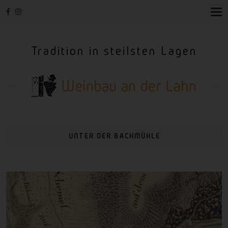
T
O
G
G
Tradition in steilsten Lagen
L
E
N
A
V
I
G
A
T
I
UNTER DER BACHMÜHLE
O
N