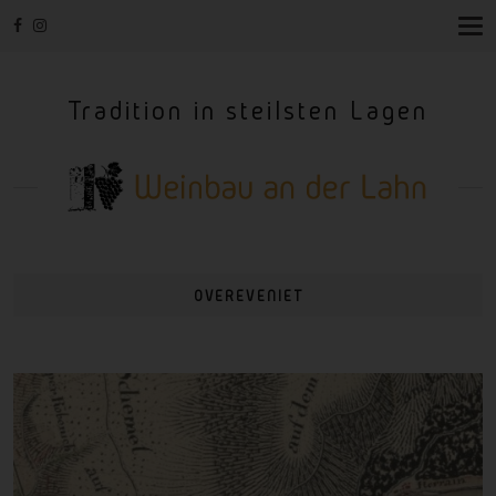
T
O
G
G
Tradition in steilsten Lagen
L
E
N
A
V
I
G
A
T
I
OVEREVENIET
O
N