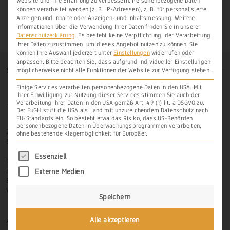
Website und Ihre Erfahrung zu verbessern.
Personenbezogene Daten
können verarbeitet werden (z. B. IP-Adressen), z. B. für personalisierte
Anzeigen und Inhalte oder Anzeigen- und Inhaltsmessung.
Weitere
Informationen über die Verwendung Ihrer Daten finden Sie in unserer
Datenschutzerklärung
.
Es besteht keine Verpflichtung, der Verarbeitung
Ihrer Daten zuzustimmen, um dieses Angebot nutzen zu können.
Sie
können Ihre Auswahl jederzeit unter
Einstellungen
widerrufen oder
anpassen.
Bitte beachten Sie, dass aufgrund individueller Einstellungen
SO FINDEN SIE UNS
möglicherweise nicht alle Funktionen der Website zur Verfügung stehen.
Einige Services verarbeiten personenbezogene Daten in den USA. Mit
Ihrer Einwilligung zur Nutzung dieser Services stimmen Sie auch der
Verarbeitung Ihrer Daten in den USA gemäß Art. 49 (1) lit. a DSGVO zu.
Der EuGH stuft die USA als Land mit unzureichendem Datenschutz nach
EU-Standards ein. So besteht etwa das Risiko, dass US-Behörden
personenbezogene Daten in Überwachungsprogrammen verarbeiten,
Zur Hasenlay 10
ohne bestehende Klagemöglichkeit für Europäer.
56379 Scheidt
Es folgt eine Liste der Service-Gruppen, für di
Essenziell
Tel.: 06439-326 523
mobil: 0171-3445599
Externe Medien
Email: info@weinbau-an-der-lahn.de
Web:
www.weinbau-an-der-lahn.de
Speichern
Anmelden
Alle akzeptieren