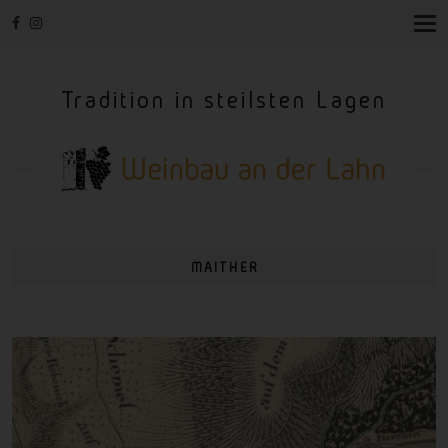
T
O
G
G
Tradition in steilsten Lagen
L
E
N
A
V
I
G
A
T
I
MAITHER
O
N