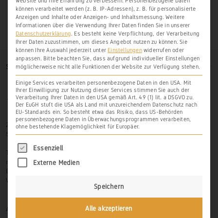
Website und Ihre Erfahrung zu verbessern.
Personenbezogene Daten
können verarbeitet werden (z. B. IP-Adressen), z. B. für personalisierte
Anzeigen und Inhalte oder Anzeigen- und Inhaltsmessung.
Weitere
Informationen über die Verwendung Ihrer Daten finden Sie in unserer
Datenschutzerklärung
.
Es besteht keine Verpflichtung, der Verarbeitung
Ihrer Daten zuzustimmen, um dieses Angebot nutzen zu können.
Sie
können Ihre Auswahl jederzeit unter
Einstellungen
widerrufen oder
anpassen.
Bitte beachten Sie, dass aufgrund individueller Einstellungen
SO FINDEN SIE UNS
möglicherweise nicht alle Funktionen der Website zur Verfügung stehen.
Einige Services verarbeiten personenbezogene Daten in den USA. Mit
Ihrer Einwilligung zur Nutzung dieser Services stimmen Sie auch der
Verarbeitung Ihrer Daten in den USA gemäß Art. 49 (1) lit. a DSGVO zu.
Der EuGH stuft die USA als Land mit unzureichendem Datenschutz nach
EU-Standards ein. So besteht etwa das Risiko, dass US-Behörden
personenbezogene Daten in Überwachungsprogrammen verarbeiten,
Zur Hasenlay 10
ohne bestehende Klagemöglichkeit für Europäer.
56379 Scheidt
Es folgt eine Liste der Service-Gruppen, für di
Essenziell
Tel.: 06439-326 523
mobil: 0171-3445599
Externe Medien
Email: info@weinbau-an-der-lahn.de
Web:
www.weinbau-an-der-lahn.de
Speichern
Anmelden
Alle akzeptieren