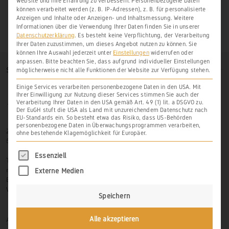
Website und Ihre Erfahrung zu verbessern.
Personenbezogene Daten
können verarbeitet werden (z. B. IP-Adressen), z. B. für personalisierte
Anzeigen und Inhalte oder Anzeigen- und Inhaltsmessung.
Weitere
Informationen über die Verwendung Ihrer Daten finden Sie in unserer
Datenschutzerklärung
.
Es besteht keine Verpflichtung, der Verarbeitung
Ihrer Daten zuzustimmen, um dieses Angebot nutzen zu können.
Sie
können Ihre Auswahl jederzeit unter
Einstellungen
widerrufen oder
anpassen.
Bitte beachten Sie, dass aufgrund individueller Einstellungen
SO FINDEN SIE UNS
möglicherweise nicht alle Funktionen der Website zur Verfügung stehen.
Einige Services verarbeiten personenbezogene Daten in den USA. Mit
Ihrer Einwilligung zur Nutzung dieser Services stimmen Sie auch der
Verarbeitung Ihrer Daten in den USA gemäß Art. 49 (1) lit. a DSGVO zu.
Der EuGH stuft die USA als Land mit unzureichendem Datenschutz nach
EU-Standards ein. So besteht etwa das Risiko, dass US-Behörden
personenbezogene Daten in Überwachungsprogrammen verarbeiten,
Zur Hasenlay 10
ohne bestehende Klagemöglichkeit für Europäer.
56379 Scheidt
Es folgt eine Liste der Service-Gruppen, für di
Essenziell
Tel.: 06439-326 523
mobil: 0171-3445599
Externe Medien
Email: info@weinbau-an-der-lahn.de
Web:
www.weinbau-an-der-lahn.de
Speichern
Anmelden
Alle akzeptieren