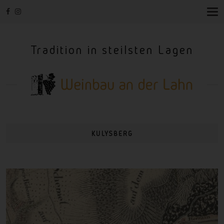
T
O
G
G
Tradition in steilsten Lagen
L
E
N
A
V
I
G
A
T
I
KULYSBERG
O
N