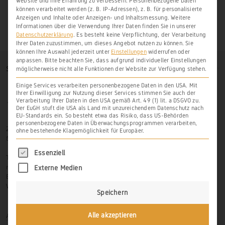
Website und Ihre Erfahrung zu verbessern.
Personenbezogene Daten
können verarbeitet werden (z. B. IP-Adressen), z. B. für personalisierte
Anzeigen und Inhalte oder Anzeigen- und Inhaltsmessung.
Weitere
Informationen über die Verwendung Ihrer Daten finden Sie in unserer
Datenschutzerklärung
.
Es besteht keine Verpflichtung, der Verarbeitung
Ihrer Daten zuzustimmen, um dieses Angebot nutzen zu können.
Sie
können Ihre Auswahl jederzeit unter
Einstellungen
widerrufen oder
anpassen.
Bitte beachten Sie, dass aufgrund individueller Einstellungen
SO FINDEN SIE UNS
möglicherweise nicht alle Funktionen der Website zur Verfügung stehen.
Einige Services verarbeiten personenbezogene Daten in den USA. Mit
Ihrer Einwilligung zur Nutzung dieser Services stimmen Sie auch der
Verarbeitung Ihrer Daten in den USA gemäß Art. 49 (1) lit. a DSGVO zu.
Der EuGH stuft die USA als Land mit unzureichendem Datenschutz nach
EU-Standards ein. So besteht etwa das Risiko, dass US-Behörden
personenbezogene Daten in Überwachungsprogrammen verarbeiten,
Zur Hasenlay 10
ohne bestehende Klagemöglichkeit für Europäer.
56379 Scheidt
Es folgt eine Liste der Service-Gruppen, für di
Essenziell
Tel.: 06439-326 523
mobil: 0171-3445599
Externe Medien
Email: info@weinbau-an-der-lahn.de
Web:
www.weinbau-an-der-lahn.de
Speichern
Anmelden
Alle akzeptieren