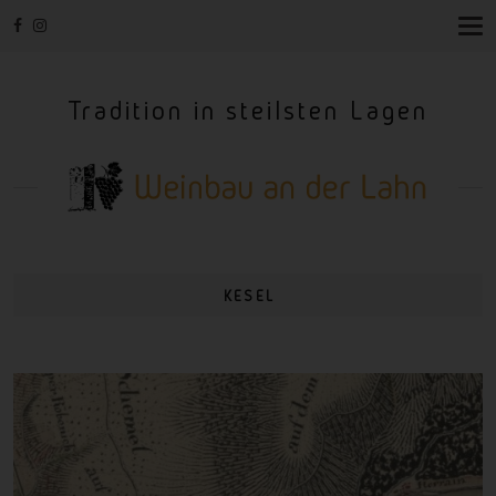
T
O
G
G
Tradition in steilsten Lagen
L
E
N
A
V
I
G
A
T
I
KESEL
O
N