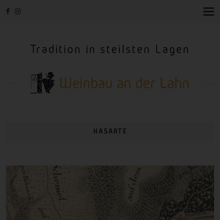
T
O
G
G
Tradition in steilsten Lagen
L
E
N
A
V
I
G
A
T
I
HASARTE
O
N