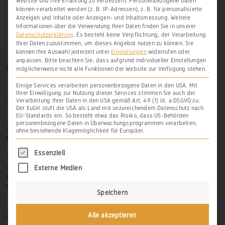
Website und Ihre Erfahrung zu verbessern.
Personenbezogene Daten
können verarbeitet werden (z. B. IP-Adressen), z. B. für personalisierte
Anzeigen und Inhalte oder Anzeigen- und Inhaltsmessung.
Weitere
Informationen über die Verwendung Ihrer Daten finden Sie in unserer
Datenschutzerklärung
.
Es besteht keine Verpflichtung, der Verarbeitung
Ihrer Daten zuzustimmen, um dieses Angebot nutzen zu können.
Sie
können Ihre Auswahl jederzeit unter
Einstellungen
widerrufen oder
anpassen.
Bitte beachten Sie, dass aufgrund individueller Einstellungen
SO FINDEN SIE UNS
möglicherweise nicht alle Funktionen der Website zur Verfügung stehen.
Einige Services verarbeiten personenbezogene Daten in den USA. Mit
Ihrer Einwilligung zur Nutzung dieser Services stimmen Sie auch der
Verarbeitung Ihrer Daten in den USA gemäß Art. 49 (1) lit. a DSGVO zu.
Der EuGH stuft die USA als Land mit unzureichendem Datenschutz nach
EU-Standards ein. So besteht etwa das Risiko, dass US-Behörden
personenbezogene Daten in Überwachungsprogrammen verarbeiten,
Zur Hasenlay 10
ohne bestehende Klagemöglichkeit für Europäer.
56379 Scheidt
Es folgt eine Liste der Service-Gruppen, für di
Essenziell
Tel.: 06439-326 523
mobil: 0171-3445599
Externe Medien
Email: info@weinbau-an-der-lahn.de
Web:
www.weinbau-an-der-lahn.de
Speichern
Anmelden
Alle akzeptieren