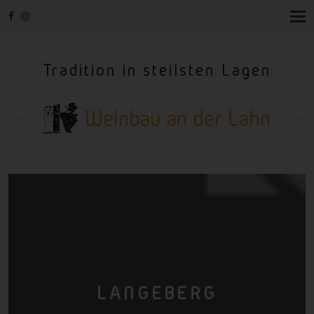
T
O
G
G
Tradition in steilsten Lagen
L
E
N
A
V
I
G
A
T
I
O
N
LANGEBERG