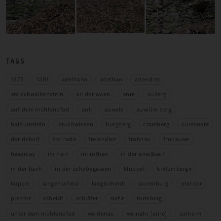
TAGS
1275
1381
adelhahn
adelhan
altendiez
am schwalbenstein
an der owen
anre
auberg
auf dem mühlenpfad
aull
auwele
auwiilre berg
balduinstein
bruchwiesen
burgberg
cramberg
cursenere
der richolf
der rode
freiendiez
frohnau
fronauwe
hasenlay
im hain
im rothen
in der amelbach
in der bach
in der schybegassen
kluppel
kratzinbergir
küppel
langenscheid
langischeidt
laurenburg
plencer
plenter
scheidt
schläfer
slefir
turmberg
unter dem mühlenpfad
weidenau
weinähr (anre)
zulheim