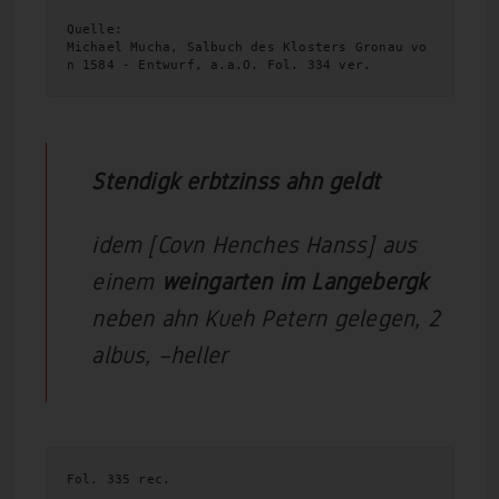
Quelle:
Michael Mucha, Salbuch des Klosters Gronau vo
n 1584 - Entwurf, a.a.O. Fol. 334 ver. 
Stendigk erbtzinss ahn geldt
idem [Covn Henches Hanss] aus
einem
weingarten im Langebergk
neben ahn Kueh Petern gelegen, 2
albus, –heller
Fol. 335 rec. 