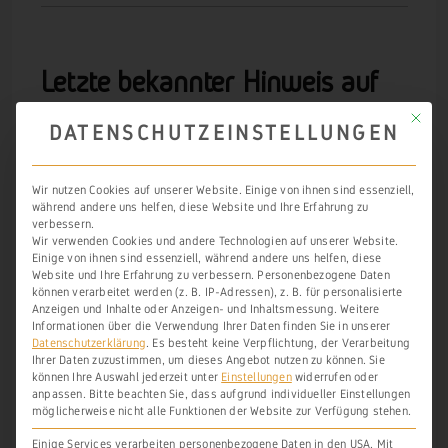
Letzte bekannter Hinweis auf
Weinbau in dieser
Lage
Mit die
DATENSCHUTZEINSTELLUNGEN
Wir nutzen Cookies auf unserer Website. Einige von ihnen sind essenziell,
ZUM VERGRÖSSERN IN DIE KARTE KLICKEN
während andere uns helfen, diese Website und Ihre Erfahrung zu
verbessern.
Wir verwenden Cookies und andere Technologien auf unserer Website.
Einige von ihnen sind essenziell, während andere uns helfen, diese
Website und Ihre Erfahrung zu verbessern.
Personenbezogene Daten
können verarbeitet werden (z. B. IP-Adressen), z. B. für personalisierte
Anzeigen und Inhalte oder Anzeigen- und Inhaltsmessung.
Weitere
Informationen über die Verwendung Ihrer Daten finden Sie in unserer
Datenschutzerklärung
.
Es besteht keine Verpflichtung, der Verarbeitung
Ihrer Daten zuzustimmen, um dieses Angebot nutzen zu können.
Sie
können Ihre Auswahl jederzeit unter
Einstellungen
widerrufen oder
anpassen.
Bitte beachten Sie, dass aufgrund individueller Einstellungen
möglicherweise nicht alle Funktionen der Website zur Verfügung stehen.
Einige Services verarbeiten personenbezogene Daten in den USA. Mit