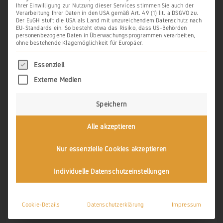
Ihrer Einwilligung zur Nutzung dieser Services stimmen Sie auch der
Verarbeitung Ihrer Daten in den USA gemäß Art. 49 (1) lit. a DSGVO zu.
Der EuGH stuft die USA als Land mit unzureichendem Datenschutz nach
EU-Standards ein. So besteht etwa das Risiko, dass US-Behörden
personenbezogene Daten in Überwachungsprogrammen verarbeiten,
Quelle:
ohne bestehende Klagemöglichkeit für Europäer.
Preußische Kartenaufnahme 1:25 000 (1843-187
8), Uraufnahmeblatt/Urmesstischblätter, Blatt 
5613
Es folgt eine Liste der Service-Gruppen, für di
Essenziell
© GeoBasis-DE / LVermGeoRP 2025, dl-de/by-2-
0, www.lvermgeo.rlp.de
Externe Medien
Speichern
In der nachfolgenden Karte ist zumindest
Alle akzeptieren
im oberen Bereich der Flur
Langeberg
offensichtlich noch Weinanbau
Nur essenzielle Cookies akzeptieren
verzeichnet. Ob dies Lage zu dieser Zeit
Individuelle Datenschutzeinstellungen
noch im Ertrag stand, ist nicht bekannt.
Cookie-Details
Datenschutzerklärung
Impressum