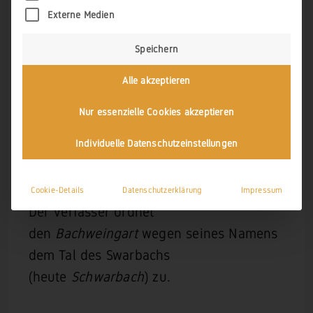
Gemelter [= der genannteJoist
Externe Medien
Adam] aus dem
Bachweingart
, —
Speichern
Albus, 6 heller.
Alle akzeptieren
Nur essenzielle Cookies akzeptieren
Quelle:
Michael Mucha, Salbuch des Klosters Gronau vo
Individuelle Datenschutzeinstellungen
n 1584 - Entwurf, a.a.O. Fol. 288 ver. S. 256
Cookie-Details
Datenschutzerklärung
Impressum
Der Verfasser ordnet
den
Bachweingart
wegen seines Namens
dem Tal des Swarbachs
(heute
Schwarbach
) zu.