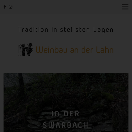
T
O
G
G
Tradition in steilsten Lagen
L
E
N
A
V
I
G
A
T
I
O
N
IN DER
SWARBACH