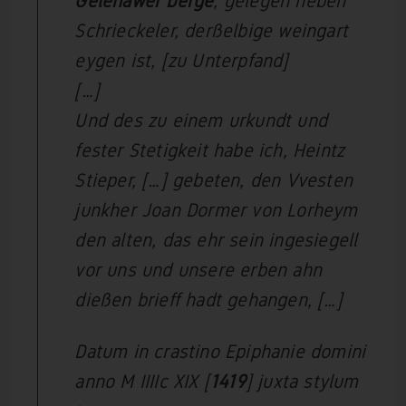
Gelenawer berge
, gelegen neben
Schrieckeler, derßelbige weingart
eygen ist, [zu Unterpfand]
[…]
Und des zu einem urkundt und
fester Stetigkeit habe ich, Heintz
Stieper, […] gebeten, den Vvesten
junkher Joan Dormer von Lorheym
den alten, das ehr sein ingesiegell
vor uns und unsere erben ahn
dießen brieff hadt gehangen, […]
Datum in crastino Epiphanie domini
anno M IIIIc XIX [
1419
] juxta stylum