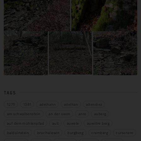
TAGS
1275
1381
adelhahn
adelhan
altendiez
am schwalbenstein
an der owen
anre
auberg
auf dem mühlenpfad
aull
auwele
auwiilre berg
balduinstein
bruchwiesen
burgberg
cramberg
cursenere