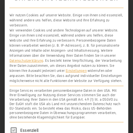
1584
Die Jahresangabe bezieht sich auf die
Wir nutzen Cookies auf unserer Website. Einige von ihnen sind essenziell,
während andere uns helfen, diese Website und Ihre Erfahrung zu
Erstellung des zu Grunde liegenden
verbessern.
Wir verwenden Cookies und andere Technologien auf unserer Website.
Gronauer Salbuches. Wann der –
Einige von ihnen sind essenziell, während andere uns helfen, diese
Website und Ihre Erfahrung zu verbessern.
Personenbezogene Daten
sicherlich zeitlich vorher – erhobene Zins
können verarbeitet werden (z. B. IP-Adressen), z. B. für personalisierte
Anzeigen und Inhalte oder Anzeigen- und Inhaltsmessung.
Weitere
aus nachfolgend benannten Weingärten
Informationen über die Verwendung Ihrer Daten finden Sie in unserer
Datenschutzerklärung
.
Es besteht keine Verpflichtung, der Verarbeitung
tatsächlich fällig wurde, ist nicht
Ihrer Daten zuzustimmen, um dieses Angebot nutzen zu können.
Sie
ersichtlich.
können Ihre Auswahl jederzeit unter
Einstellungen
widerrufen oder
anpassen.
Bitte beachten Sie, dass aufgrund individueller Einstellungen
möglicherweise nicht alle Funktionen der Website zur Verfügung stehen.
Einige Services verarbeiten personenbezogene Daten in den USA. Mit
Gelenaw
Ihrer Einwilligung zur Nutzung dieser Services stimmen Sie auch der
Verarbeitung Ihrer Daten in den USA gemäß Art. 49 (1) lit. a DSGVO zu.
Der EuGH stuft die USA als Land mit unzureichendem Datenschutz nach
Ahn geldt
EU-Standards ein. So besteht etwa das Risiko, dass US-Behörden
personenbezogene Daten in Überwachungsprogrammen verarbeiten,
Joisten Adam sampt seine
ohne bestehende Klagemöglichkeit für Europäer.
miterben, 15 Albus, — heller
Es folgt eine Liste der Service-Gruppen, für di
Essenziell