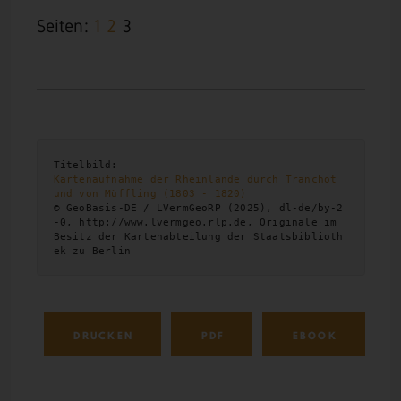
Seiten:
1
2
3
Titelbild: 
Kartenaufnahme der Rheinlande durch Tranchot 
und von Müffling (1803 - 1820)
© GeoBasis-DE / LVermGeoRP (2025), dl-de/by-2
-0, http://www.lvermgeo.rlp.de, Originale im 
Besitz der Kartenabteilung der Staatsbiblioth
ek zu Berlin
DRUCKEN
PDF
EBOOK