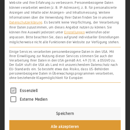
kriegerischer Auseinandersetzungen
Website und Ihre Erfahrung zu verbessern.
Personenbezogene Daten
können verarbeitet werden (z. B. IP-Adressen), z. B. für personalisierte
gewertet werden. Als Verantwortliche für
Anzeigen und Inhalte oder Anzeigen- und Inhaltsmessung.
Weitere
den Rückgang und schließlich die
Informationen über die Verwendung Ihrer Daten finden Sie in unserer
Datenschutzerklärung
.
Es besteht keine Verpflichtung, der Verarbeitung
Einstellung des Weinbaus im südlichen
Ihrer Daten zuzustimmen, um dieses Angebot nutzen zu können.
Sie
können Ihre Auswahl jederzeit unter
Einstellungen
widerrufen oder
Westerwald sind hauptsächlich die Kleine
anpassen.
Bitte beachten Sie, dass aufgrund individueller Einstellungen
möglicherweise nicht alle Funktionen der Website zur Verfügung stehen.
Eiszeit und der Dreißigjährige Krieg zu
Einige Services verarbeiten personenbezogene Daten in den USA. Mit
nennen.
Ihrer Einwilligung zur Nutzung dieser Services stimmen Sie auch der
Verarbeitung Ihrer Daten in den USA gemäß Art. 49 (1) lit. a DSGVO zu.
Der EuGH stuft die USA als Land mit unzureichendem Datenschutz nach
EU-Standards ein. So besteht etwa das Risiko, dass US-Behörden
personenbezogene Daten in Überwachungsprogrammen verarbeiten,
DIE KLEINE EISZEIT
ohne bestehende Klagemöglichkeit für Europäer.
Im 15. Jahrhundert setzte mit dem Ende
Es folgt eine Liste der Service-Gruppen, für di
Essenziell
der hochmittelalterhchen Warmzeit eine
Externe Medien
Phase der Klimaverschlechterung und
Abkuhlung ein, die schließlich um 1560
Speichern
zur Kleinen Eiszeit überleitete. Diese
Alle akzeptieren