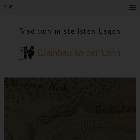
T
O
G
G
Tradition in steilsten Lagen
L
E
N
A
V
I
G
A
T
I
O
N