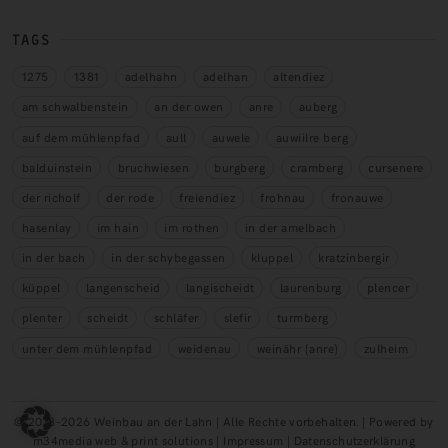
TAGS
1275
1381
adelhahn
adelhan
altendiez
am schwalbenstein
an der owen
anre
auberg
auf dem mühlenpfad
aull
auwele
auwiilre berg
balduinstein
bruchwiesen
burgberg
cramberg
cursenere
der richolf
der rode
freiendiez
frohnau
fronauwe
hasenlay
im hain
im rothen
in der amelbach
in der bach
in der schybegassen
kluppel
kratzinbergir
küppel
langenscheid
langischeidt
laurenburg
plencer
plenter
scheidt
schläfer
slefir
turmberg
unter dem mühlenpfad
weidenau
weinähr (anre)
zulheim
© 2018–2026 Weinbau an der Lahn | Alle Rechte vorbehalten. | Powered by
m34media web & print solutions |
Impressum
|
Datenschutzerklärung