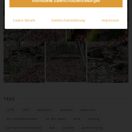
Individuelle Datenschutzeinstellungen
Cookie-Details
Datenschutzerklärung
Impressum
TAGS
1275
1381
adelhahn
adelhan
altendiez
am schwalbenstein
an der owen
anre
auberg
auf dem mühlenpfad
aull
auwele
auwiilre berg