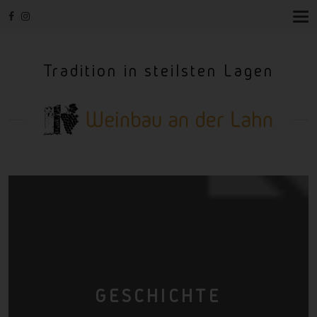
T
O
G
G
Tradition in steilsten Lagen
L
E
N
A
V
I
G
A
T
I
O
N
GESCHICHTE