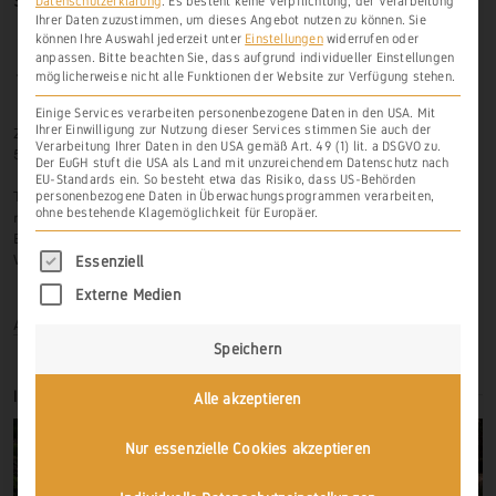
SO FINDEN SIE UNS
Datenschutzerklärung
.
Es besteht keine Verpflichtung, der Verarbeitung
Ihrer Daten zuzustimmen, um dieses Angebot nutzen zu können.
Sie
können Ihre Auswahl jederzeit unter
Einstellungen
widerrufen oder
anpassen.
Bitte beachten Sie, dass aufgrund individueller Einstellungen
möglicherweise nicht alle Funktionen der Website zur Verfügung stehen.
Einige Services verarbeiten personenbezogene Daten in den USA. Mit
Ihrer Einwilligung zur Nutzung dieser Services stimmen Sie auch der
Zur Hasenlay 10
Verarbeitung Ihrer Daten in den USA gemäß Art. 49 (1) lit. a DSGVO zu.
56379 Scheidt
Der EuGH stuft die USA als Land mit unzureichendem Datenschutz nach
EU-Standards ein. So besteht etwa das Risiko, dass US-Behörden
Tel.: 06439-326 523
personenbezogene Daten in Überwachungsprogrammen verarbeiten,
ohne bestehende Klagemöglichkeit für Europäer.
mobil: 0171-3445599
Email: info@weinbau-an-der-lahn.de
Es folgt eine Liste der Service-Gruppen, für di
Web:
www.weinbau-an-der-lahn.de
Essenziell
Externe Medien
Anmelden
Speichern
IMPRESSIONEN
Alle akzeptieren
Nur essenzielle Cookies akzeptieren