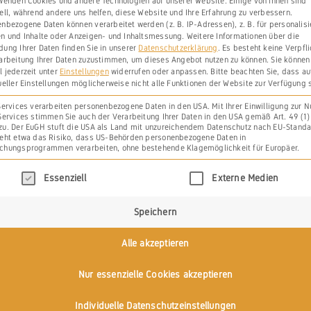
wenden Cookies und andere Technologien auf unserer Website. Einige von ihnen sind
ell, während andere uns helfen, diese Website und Ihre Erfahrung zu verbessern.
nbezogene Daten können verarbeitet werden (z. B. IP-Adressen), z. B. für personalisi
n und Inhalte oder Anzeigen- und Inhaltsmessung.
Weitere Informationen über die
ung Ihrer Daten finden Sie in unserer
Datenschutzerklärung
.
Es besteht keine Verpfl
arbeitung Ihrer Daten zuzustimmen, um dieses Angebot nutzen zu können.
Sie können
 jederzeit unter
Einstellungen
widerrufen oder anpassen.
Bitte beachten Sie, dass a
ueller Einstellungen möglicherweise nicht alle Funktionen der Website zur Verfügung 
Services verarbeiten personenbezogene Daten in den USA. Mit Ihrer Einwilligung zur 
Services stimmen Sie auch der Verarbeitung Ihrer Daten in den USA gemäß Art. 49 (1) l
u. Der EuGH stuft die USA als Land mit unzureichendem Datenschutz nach EU-Standa
eht etwa das Risiko, dass US-Behörden personenbezogene Daten in
chungsprogrammen verarbeiten, ohne bestehende Klagemöglichkeit für Europäer.
olgt eine Liste der Service-Gruppen, für die eine 
Essenziell
Externe Medien
Speichern
IMPRESSIONEN
T
1
Alle akzeptieren
a
Nur essenzielle Cookies akzeptieren
a
a
Individuelle Datenschutzeinstellungen